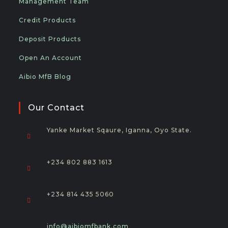
Management Team
Credit Products
Deposit Products
Open An Account
Aibio MfB Blog
Our Contact
Yanke Market Sqaure, Iganna, Oyo State.
+234 802 883 1613
+234 814 435 5060
Opens
info@aibiomfbank.com