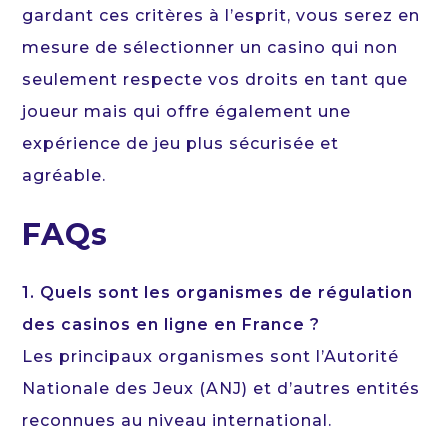
gardant ces critères à l’esprit, vous serez en
mesure de sélectionner un casino qui non
seulement respecte vos droits en tant que
joueur mais qui offre également une
expérience de jeu plus sécurisée et
agréable.
FAQs
1. Quels sont les organismes de régulation
des casinos en ligne en France ?
Les principaux organismes sont l’Autorité
Nationale des Jeux (ANJ) et d’autres entités
reconnues au niveau international.