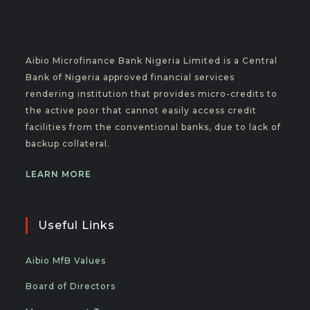
Aibio Microfinance Bank Nigeria Limited is a Central
Bank of Nigeria approved financial services
rendering institution that provides micro-credits to
the active poor that cannot easily access credit
facilities from the conventional banks, due to lack of
backup collateral.
LEARN MORE
Useful Links
Aibio MfB Values
Board of Directors