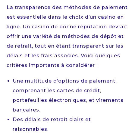
La transparence des méthodes de paiement
est essentielle dans le choix d’un casino en
ligne. Un casino de bonne réputation devrait
offrir une variété de méthodes de dépôt et
de retrait, tout en étant transparent sur les
délais et les frais associés. Voici quelques
critères importants à considérer :
Une multitude d’options de paiement,
comprenant les cartes de crédit,
portefeuilles électroniques, et virements
bancaires.
Des délais de retrait clairs et
raisonnables.