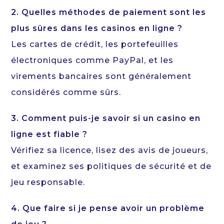
2. Quelles méthodes de paiement sont les
plus sûres dans les casinos en ligne ?
Les cartes de crédit, les portefeuilles
électroniques comme PayPal, et les
virements bancaires sont généralement
considérés comme sûrs.
3. Comment puis-je savoir si un casino en
ligne est fiable ?
Vérifiez sa licence, lisez des avis de joueurs,
et examinez ses politiques de sécurité et de
jeu responsable.
4. Que faire si je pense avoir un problème