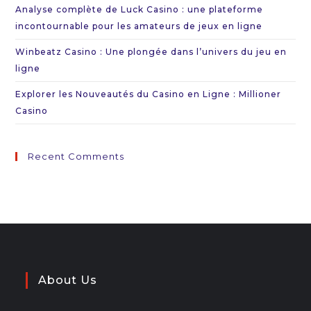
Analyse complète de Luck Casino : une plateforme
incontournable pour les amateurs de jeux en ligne
Winbeatz Casino : Une plongée dans l’univers du jeu en
ligne
Explorer les Nouveautés du Casino en Ligne : Millioner
Casino
Recent Comments
About Us