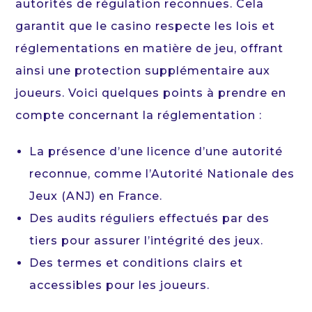
autorités de régulation reconnues. Cela
garantit que le casino respecte les lois et
réglementations en matière de jeu, offrant
ainsi une protection supplémentaire aux
joueurs. Voici quelques points à prendre en
compte concernant la réglementation :
La présence d’une licence d’une autorité
reconnue, comme l’Autorité Nationale des
Jeux (ANJ) en France.
Des audits réguliers effectués par des
tiers pour assurer l’intégrité des jeux.
Des termes et conditions clairs et
accessibles pour les joueurs.