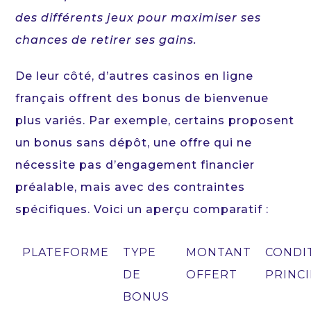
des différents jeux pour maximiser ses
chances de retirer ses gains.
De leur côté, d’autres casinos en ligne
français offrent des bonus de bienvenue
plus variés. Par exemple, certains proposent
un bonus sans dépôt, une offre qui ne
nécessite pas d’engagement financier
préalable, mais avec des contraintes
spécifiques. Voici un aperçu comparatif :
PLATEFORME
TYPE
MONTANT
CONDI
DE
OFFERT
PRINC
BONUS