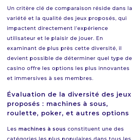
Un critère clé de comparaison réside dans la
variété et la qualité des jeux proposés, qui
impactent directement l’expérience
utilisateur et le plaisir de jouer. En
examinant de plus près cette diversité, il
devient possible de déterminer quel type de
casino offre les options les plus innovantes
et immersives à ses membres.
Évaluation de la diversité des jeux
proposés : machines à sous,
roulette, poker, et autres options
Les
machines à sous
constituent une des
catégories les plus populaires dans tous les