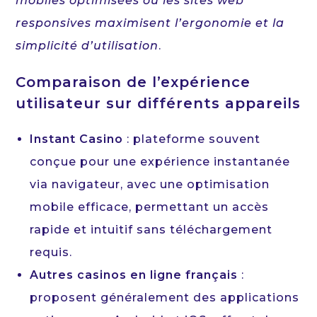
mobiles optimisées ou les sites web
responsives maximisent l’ergonomie et la
simplicité d’utilisation
.
Comparaison de l’expérience
utilisateur sur différents appareils
Instant Casino
: plateforme souvent
conçue pour une expérience instantanée
via navigateur, avec une optimisation
mobile efficace, permettant un accès
rapide et intuitif sans téléchargement
requis.
Autres casinos en ligne français
:
proposent généralement des applications