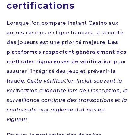
certifications
Lorsque l’on compare Instant Casino aux
autres casinos en ligne français, la sécurité
des joueurs est une priorité majeure.
Les
plateformes respectent généralement des
méthodes rigoureuses de vérification
pour
assurer l’intégrité des jeux et prévenir la
fraude.
Cette vérification inclut souvent la
vérification d’identité lors de l’inscription, la
surveillance continue des transactions et la
conformité aux réglementations en
vigueur
.