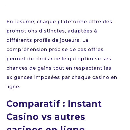
En résumé, chaque plateforme offre des
promotions distinctes, adaptées à
différents profils de joueurs. La
compréhension précise de ces offres
permet de choisir celle qui optimise ses
chances de gains tout en respectant les
exigences imposées par chaque casino en
ligne.
Comparatif : Instant
Casino vs autres
casinos en ligne