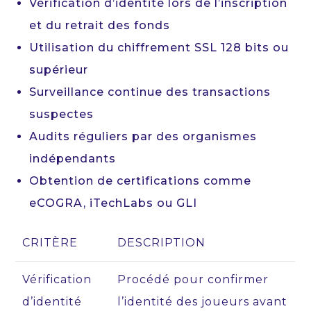
Vérification d’identité lors de l’inscription
et du retrait des fonds
Utilisation du chiffrement SSL 128 bits ou
supérieur
Surveillance continue des transactions
suspectes
Audits réguliers par des organismes
indépendants
Obtention de certifications comme
eCOGRA, iTechLabs ou GLI
CRITÈRE
DESCRIPTION
Vérification
Procédé pour confirmer
d’identité
l’identité des joueurs avant