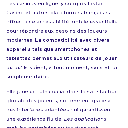
Les casinos en ligne, y compris Instant
Casino et autres plateformes françaises,
offrent une accessibilité mobile essentielle
pour répondre aux besoins des joueurs
modernes.
La compatibilité avec divers
appareils tels que smartphones et
tablettes permet aux utilisateurs de jouer
où qu’ils soient, à tout moment, sans effort
supplémentaire
.
Elle joue un rôle crucial dans la satisfaction
globale des joueurs, notamment grâce à
des interfaces adaptées qui garantissent
une expérience fluide.
Les applications