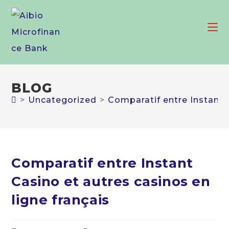
Skip
to
content
BLOG
>
Uncategorized
>
Comparatif entre Instant C
Comparatif entre Instant
Casino et autres casinos en
ligne français