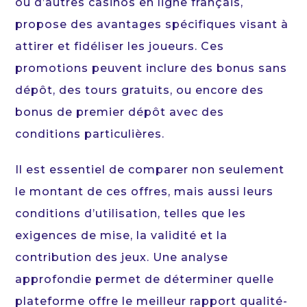
ou d’autres casinos en ligne français,
propose des avantages spécifiques visant à
attirer et fidéliser les joueurs. Ces
promotions peuvent inclure des bonus sans
dépôt, des tours gratuits, ou encore des
bonus de premier dépôt avec des
conditions particulières.
Il est essentiel de comparer non seulement
le montant de ces offres, mais aussi leurs
conditions d’utilisation, telles que les
exigences de mise, la validité et la
contribution des jeux. Une analyse
approfondie permet de déterminer quelle
plateforme offre le meilleur rapport qualité-