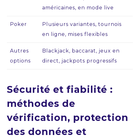
américaines, en mode live
Poker
Plusieurs variantes, tournois
en ligne, mises flexibles
Autres
Blackjack, baccarat, jeux en
options
direct, jackpots progressifs
Sécurité et fiabilité :
méthodes de
vérification, protection
des données et