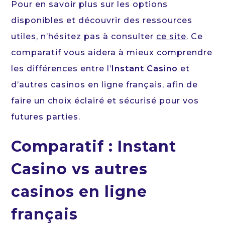
Pour en savoir plus sur les options
disponibles et découvrir des ressources
utiles, n’hésitez pas à consulter
ce site
. Ce
comparatif vous aidera à mieux comprendre
les différences entre l’
Instant Casino
et
d’autres casinos en ligne français, afin de
faire un choix éclairé et sécurisé pour vos
futures parties.
Comparatif : Instant
Casino vs autres
casinos en ligne
français