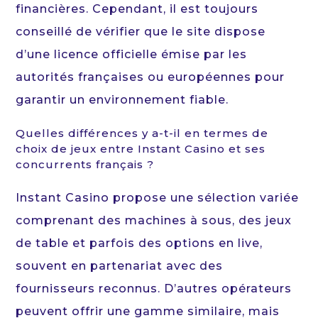
financières. Cependant, il est toujours
conseillé de vérifier que le site dispose
d’une licence officielle émise par les
autorités françaises ou européennes pour
garantir un environnement fiable.
Quelles différences y a-t-il en termes de
choix de jeux entre Instant Casino et ses
concurrents français ?
Instant Casino propose une sélection variée
comprenant des machines à sous, des jeux
de table et parfois des options en live,
souvent en partenariat avec des
fournisseurs reconnus. D’autres opérateurs
peuvent offrir une gamme similaire, mais