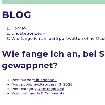
BLOG
Home
>
Uncategorized
>
Wie fange ich an, bei Sportwetten ohne Oa
Wie fange ich an, bei 
gewappnet?
Post author:
aibiomfbank
Post published:
February 13, 2026
Post category:
Uncategorized
Post comments:
0 Comments