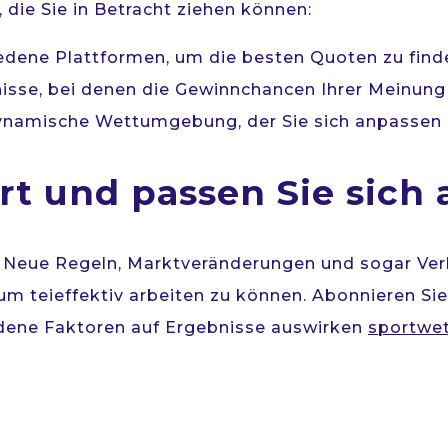
 die Sie in Betracht ziehen können:
edene Plattformen, um die besten Quoten zu find
nisse, bei denen die Gewinnchancen Ihrer Meinung
 dynamische Wettumgebung, der Sie sich anpassen
ert und passen Sie sich 
. Neue Regeln, Marktveränderungen und sogar Ver
 um teieffektiv arbeiten zu können. Abonnieren Sie
iedene Faktoren auf Ergebnisse auswirken
sportwet