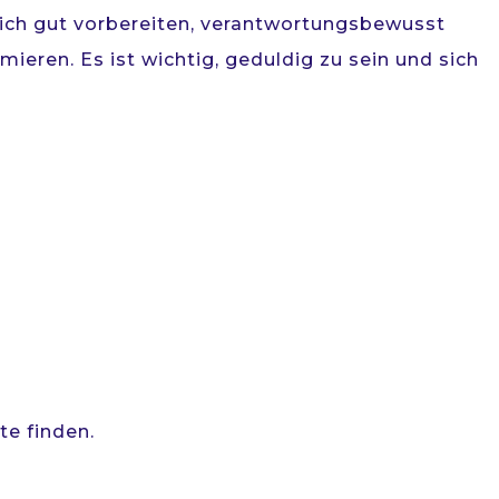
 sich gut vorbereiten, verantwortungsbewusst
eren. Es ist wichtig, geduldig zu sein und sich
e finden.