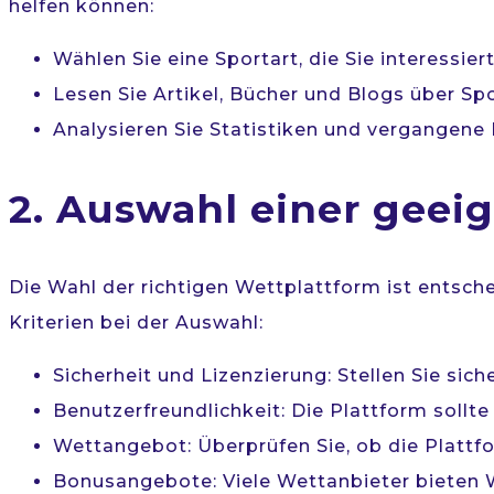
helfen können:
Wählen Sie eine Sportart, die Sie interessie
Lesen Sie Artikel, Bücher und Blogs über Sp
Analysieren Sie Statistiken und vergangene 
2. Auswahl einer geei
Die Wahl der richtigen Wettplattform ist entsche
Kriterien bei der Auswahl:
Sicherheit und Lizenzierung: Stellen Sie sic
Benutzerfreundlichkeit: Die Plattform sollte 
Wettangebot: Überprüfen Sie, ob die Plattf
Bonusangebote: Viele Wettanbieter bieten W