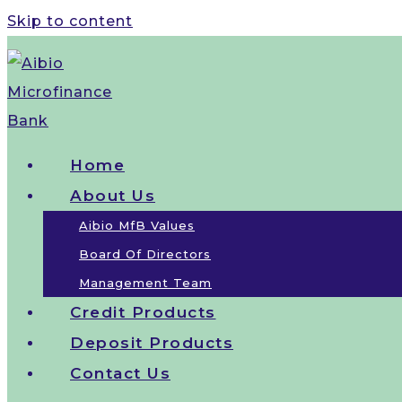
Skip to content
Home
About Us
Aibio MfB Values
Board Of Directors
Management Team
Credit Products
Deposit Products
Contact Us