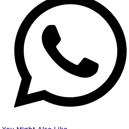
You Might Also Like