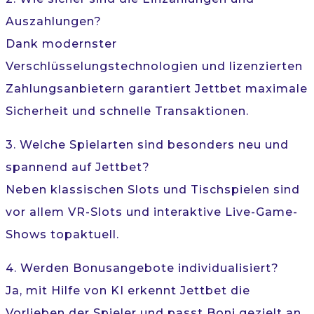
Auszahlungen?
Dank modernster
Verschlüsselungstechnologien und lizenzierten
Zahlungsanbietern garantiert Jettbet maximale
Sicherheit und schnelle Transaktionen.
3. Welche Spielarten sind besonders neu und
spannend auf Jettbet?
Neben klassischen Slots und Tischspielen sind
vor allem VR-Slots und interaktive Live-Game-
Shows topaktuell.
4. Werden Bonusangebote individualisiert?
Ja, mit Hilfe von KI erkennt Jettbet die
Vorlieben der Spieler und passt Boni gezielt an.