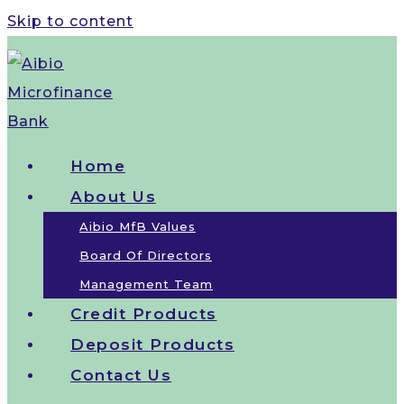
Skip to content
Home
About Us
Aibio MfB Values
Board Of Directors
Management Team
Credit Products
Deposit Products
Contact Us