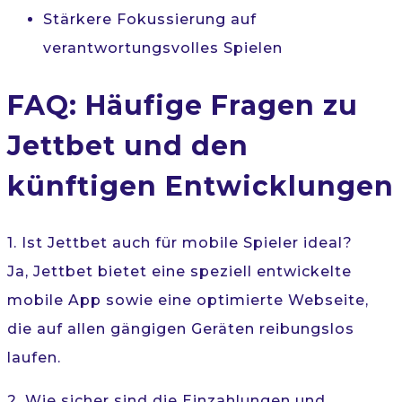
Stärkere Fokussierung auf
verantwortungsvolles Spielen
FAQ: Häufige Fragen zu
Jettbet und den
künftigen Entwicklungen
1. Ist Jettbet auch für mobile Spieler ideal?
Ja, Jettbet bietet eine speziell entwickelte
mobile App sowie eine optimierte Webseite,
die auf allen gängigen Geräten reibungslos
laufen.
2. Wie sicher sind die Einzahlungen und