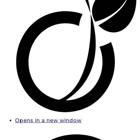
Opens in a new window