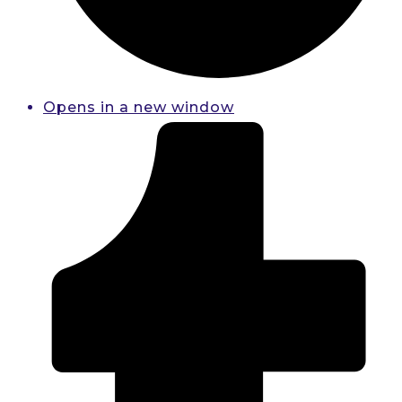
Opens in a new window