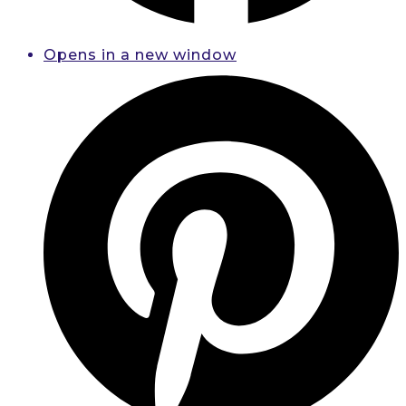
Opens in a new window