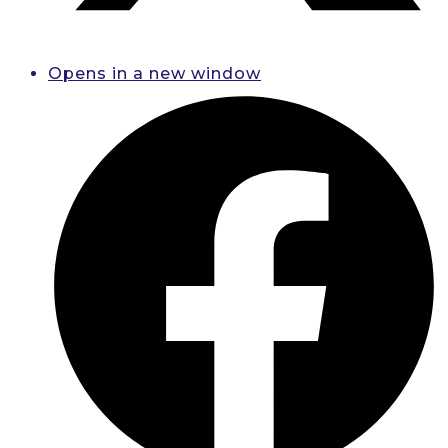
Opens in a new window