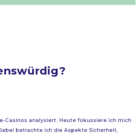
uenswürdig?
e-Casinos analysiert. Heute fokussiere ich mich
bei betrachte ich die Aspekte Sicherheit,