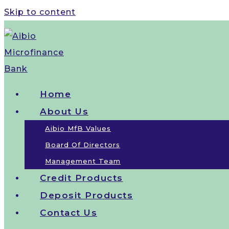
Skip to content
Home
About Us
Aibio MfB Values
Board Of Directors
Management Team
Credit Products
Deposit Products
Contact Us