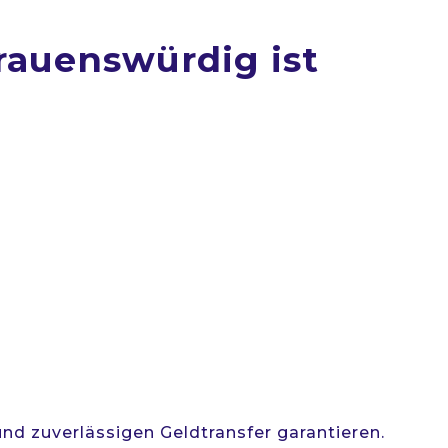
rauenswürdig ist
nd zuverlässigen Geldtransfer garantieren.