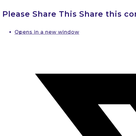
Please Share This
Share this co
Opens in a new window