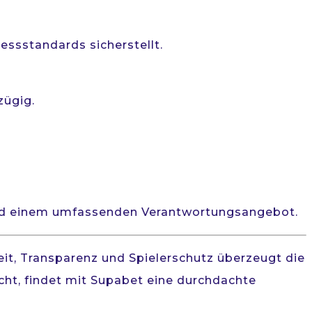
essstandards sicherstellt.
zügig.
 und einem umfassenden Verantwortungsangebot.
eit, Transparenz und Spielerschutz überzeugt die
ht, findet mit Supabet eine durchdachte