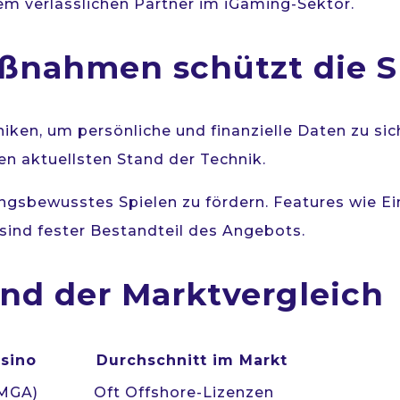
m verlässlichen Partner im iGaming-Sektor.
ßnahmen schützt die S
en, um persönliche und finanzielle Daten zu sich
en aktuellsten Stand der Technik.
ngsbewusstes Spielen zu fördern. Features wie Ei
, sind fester Bestandteil des Angebots.
und der Marktvergleich
sino
Durchschnitt im Markt
 MGA)
Oft Offshore-Lizenzen