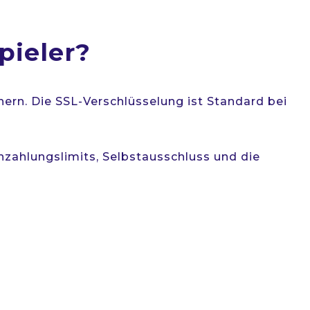
pieler?
ern. Die SSL-Verschlüsselung ist Standard bei
nzahlungslimits, Selbstausschluss und die