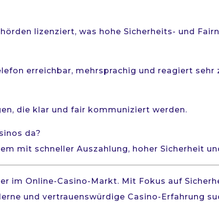
rden lizenziert, was hohe Sicherheits- und Fairn
elefon erreichbar, mehrsprachig und reagiert sehr 
?
n, die klar und fair kommuniziert werden.
sinos da?
llem mit schneller Auszahlung, hoher Sicherheit
ter im Online-Casino-Markt. Mit Fokus auf Sicherh
derne und vertrauenswürdige Casino-Erfahrung suc