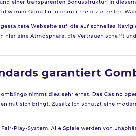
nd einer transparenten Bonusstruktur. In diesem 
nd warum Gomblingo immer mehr zur ersten Wahl
l gestaltete Webseite auf, die auf schnelles Navigi
n hier eine Atmosphäre, die Vertrauen schafft un
ndards garantiert Gom
nd Gomblingo nimmt dies sehr ernst. Das Casino ope
n mit sich bringt. Zusätzlich schützt eine moder
rte Fair-Play-System. Alle Spiele werden von unab