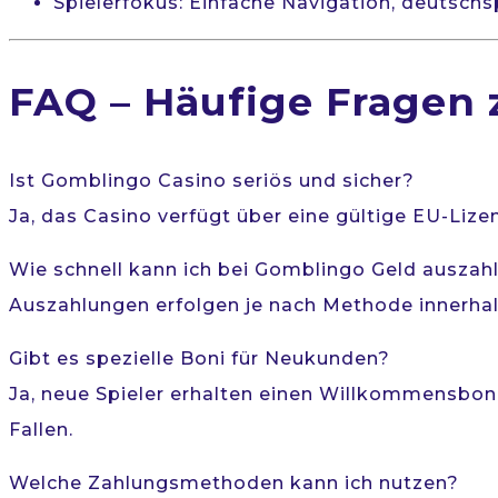
Spielerfokus: Einfache Navigation, deutschs
FAQ – Häufige Fragen
Ist Gomblingo Casino seriös und sicher?
Ja, das Casino verfügt über eine gültige EU-Liz
Wie schnell kann ich bei Gomblingo Geld auszah
Auszahlungen erfolgen je nach Methode innerhal
Gibt es spezielle Boni für Neukunden?
Ja, neue Spieler erhalten einen Willkommensbon
Fallen.
Welche Zahlungsmethoden kann ich nutzen?