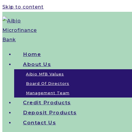
Skip to content
Home
About Us
Aibio MfB Values
Board Of Directors
Management Team
Credit Products
Deposit Products
Contact Us