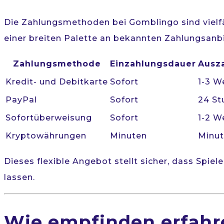
Die Zahlungsmethoden bei Gomblingo sind vielfä
einer breiten Palette an bekannten Zahlungsan
Zahlungsmethode
Einzahlungsdauer
Ausz
Kredit- und Debitkarte
Sofort
1-3 W
PayPal
Sofort
24 St
Sofortüberweisung
Sofort
1-2 W
Kryptowährungen
Minuten
Minut
Dieses flexible Angebot stellt sicher, dass Spi
lassen.
Wie empfinden erfahr