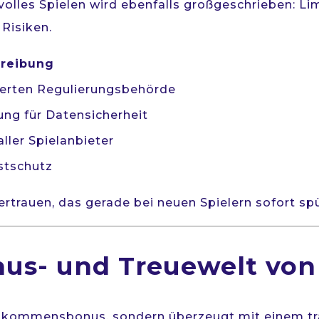
les Spielen wird ebenfalls großgeschrieben: Limit
 Risiken.
reibung
erten Regulierungsbehörde
ung für Datensicherheit
ler Spielanbieter
bstschutz
rtrauen, das gerade bei neuen Spielern sofort spü
nus- und Treuewelt vo
Willkommensbonus, sondern überzeugt mit einem 