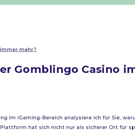
o immer mehr?
ler Gomblingo Casino 
ung im iGaming-Bereich analysiere ich für Sie, w
 Plattform hat sich nicht nur als sicherer Ort für