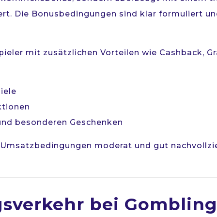
rt. Die Bonusbedingungen sind klar formuliert un
eler mit zusätzlichen Vorteilen wie Cashback, Gr
iele
ktionen
 und besonderen Geschenken
 Umsatzbedingungen moderat und gut nachvollziehb
gsverkehr bei Gomblin