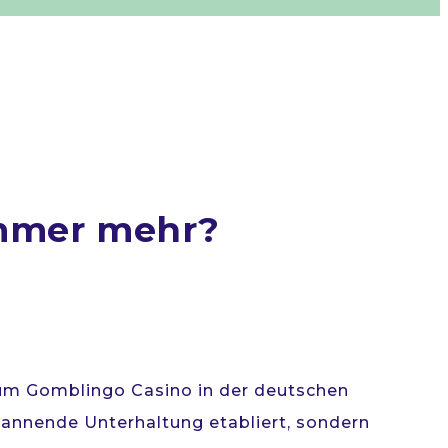
immer mehr?
arum Gomblingo Casino in der deutschen
 spannende Unterhaltung etabliert, sondern