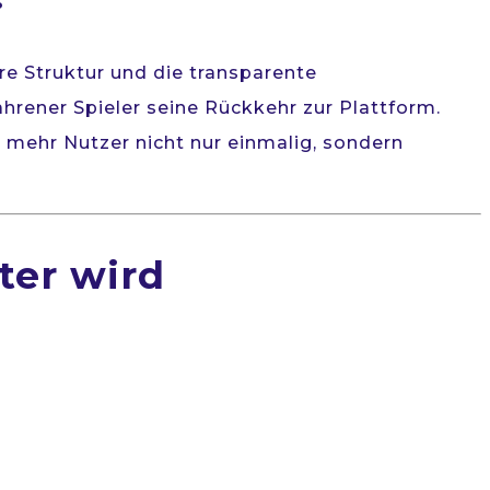
are Struktur und die transparente
ahrener Spieler seine Rückkehr zur Plattform.
 mehr Nutzer nicht nur einmalig, sondern
ter wird