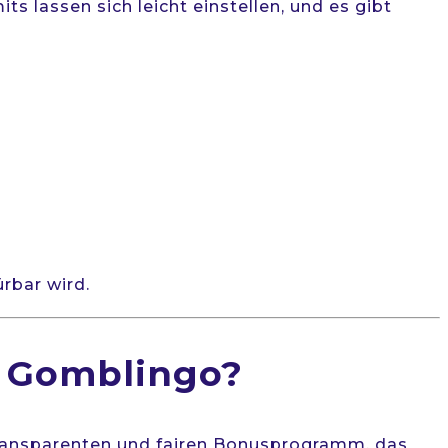
s lassen sich leicht einstellen, und es gibt
rbar wird.
n Gomblingo?
transparenten und fairen Bonusprogramm, das