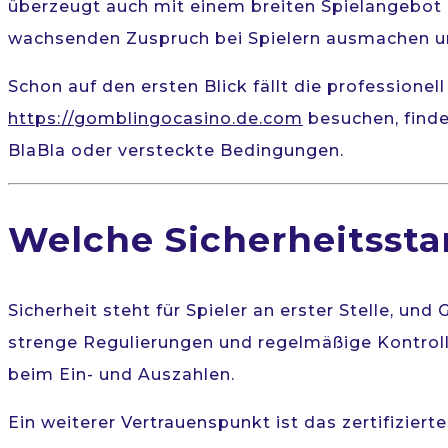
überzeugt auch mit einem breiten Spielangebot u
wachsenden Zuspruch bei Spielern ausmachen u
Schon auf den ersten Blick fällt die professionel
https://gomblingocasino.de.com
besuchen, finde
BlaBla oder versteckte Bedingungen.
Welche Sicherheitssta
Sicherheit steht für Spieler an erster Stelle, u
strenge Regulierungen und regelmäßige Kontrolle
beim Ein- und Auszahlen.
Ein weiterer Vertrauenspunkt ist das zertifizie