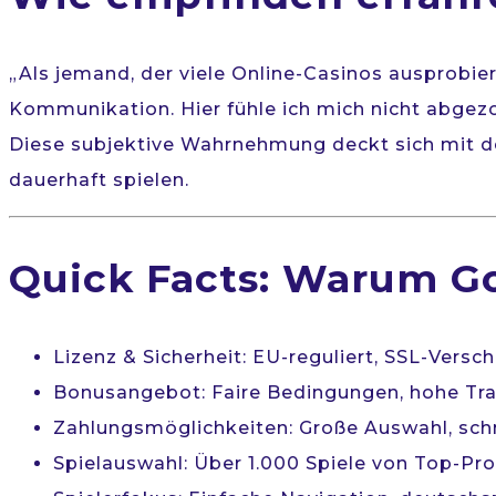
„Als jemand, der viele Online-Casinos ausprobier
Kommunikation. Hier fühle ich mich nicht abgezoc
Diese subjektive Wahrnehmung deckt sich mit de
dauerhaft spielen.
Quick Facts: Warum G
Lizenz & Sicherheit: EU-reguliert, SSL-Versc
Bonusangebot: Faire Bedingungen, hohe Tr
Zahlungsmöglichkeiten: Große Auswahl, schn
Spielauswahl: Über 1.000 Spiele von Top-Pr