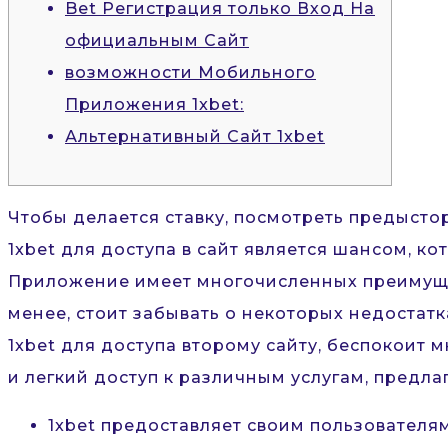
Bet Регистрация только Вход На
официальным Сайт
возможности Мобильного
Приложения 1xbet:
Альтернативный Сайт 1xbet
Чтобы делается ставку, посмотреть предыстор
1xbet для доступа в сайт является шансом, 
Приложение имеет многочисленных преимущес
менее, стоит забывать о некоторых недостат
1xbet для доступа второму сайту, беспокоит 
и легкий доступ к различным услугам, предл
1xbet предоставляет своим пользовател