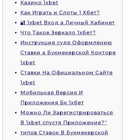
Казино 1xbet
Как Играть и Слоты 1 Хбет?
🔐 1xbet Вход а Личный Кабинет
Что Такое Зеркало 1хбет?
Инструкция судя Оформлению
Ставки а Букмекерской Конторе
1xbet
Ставки На Официальном Сайте
1xbet
Мобильная Версия И
Приложения Бк 1хбет
Можно Ли Зарегистрироваться
В 1xbet спустя Приложение?”
типов Ставок В Букмекерской