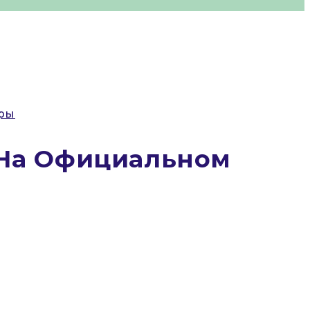
оры
и На Официальном