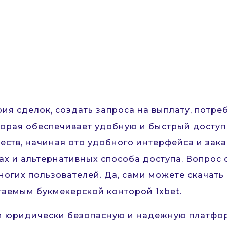
ия сделок, создать запроса на выплату, потре
которая обеспечивает удобную и быстрый досту
тв, начиная ото удобного интерфейса и зака
ках и альтернативных способа доступа. Вопрос
многих пользователей. Да, сами можете скачат
агаемым букмекерской конторой 1xbet.
ям юридически безопасную и надежную платфор