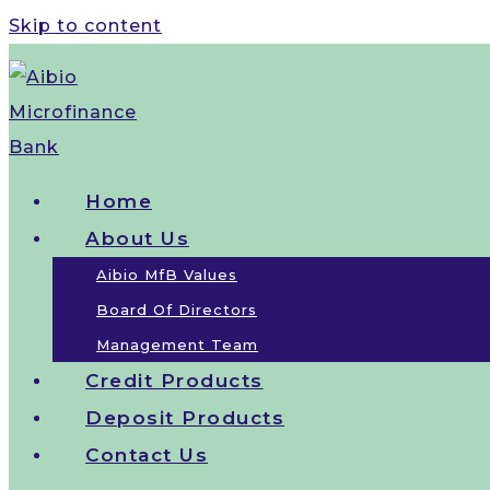
Skip to content
Home
About Us
Aibio MfB Values
Board Of Directors
Management Team
Credit Products
Deposit Products
Contact Us