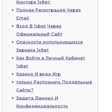
Конторе 1хбет:
Полная Регистрация Через
Email
Вход В 1xbet Через
Официальный Сайт
Опасности использующихся
Зеркала 1хбет
Как Войти а Личный Кабинет
1xbet
Казино И вида Игр
только Распознать Поддельные
Сайты?
Защита Данных И
Конфиденциальность