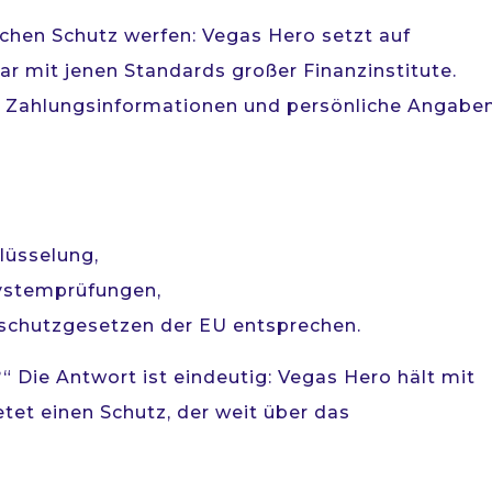
schen Schutz werfen: Vegas Hero setzt auf
r mit jenen Standards großer Finanzinstitute.
e Zahlungsinformationen und persönliche Angaben
lüsselung,
ystemprüfungen,
nschutzgesetzen der EU entsprechen.
?“ Die Antwort ist eindeutig: Vegas Hero hält mit
tet einen Schutz, der weit über das