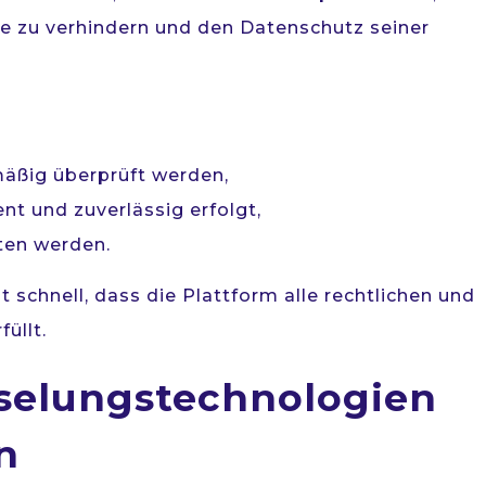
e zu verhindern und den Datenschutz seiner
mäßig überprüft werden,
t und zuverlässig erfolgt,
ten werden.
t schnell, dass die Plattform alle rechtlichen und
üllt.
selungstechnologien
n