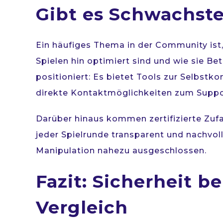
Gibt es Schwachste
Ein häufiges Thema in der Community ist
Spielen hin optimiert sind und wie sie Be
positioniert: Es bietet Tools zur Selbstko
direkte Kontaktmöglichkeiten zum Support
Darüber hinaus kommen zertifizierte Zufa
jeder Spielrunde transparent und nachvol
Manipulation nahezu ausgeschlossen.
Fazit: Sicherheit b
Vergleich