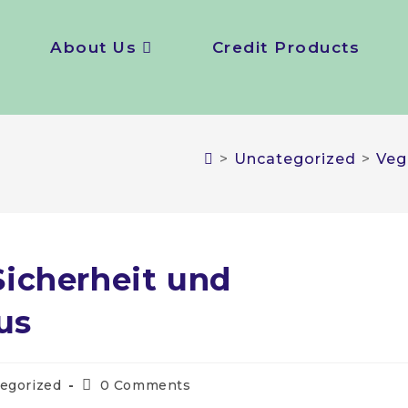
About Us
Credit Products
>
Uncategorized
>
Veg
Sicherheit und
us
Post
egorized
0 Comments
:
comments: