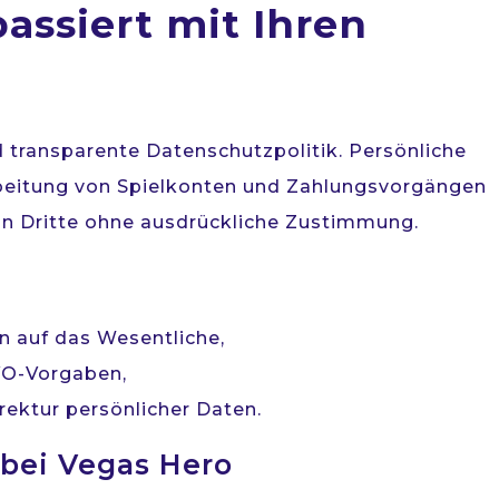
assiert mit Ihren
d transparente Datenschutzpolitik. Persönliche
rbeitung von Spielkonten und Zahlungsvorgängen
 an Dritte ohne ausdrückliche Zustimmung.
 auf das Wesentliche,
VO-Vorgaben,
rektur persönlicher Daten.
 bei Vegas Hero