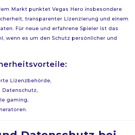
f dem Markt punktet Vegas Hero insbesondere
cherheit, transparenter Lizenzierung und einem
en. Für neue und erfahrene Spieler ist das
l, wenn es um den Schutz persönlicher und
rheitsvorteile:
rte Lizenzbehörde,
d Datenschutz,
le gaming,
neratoren.
und Datenschutz bei