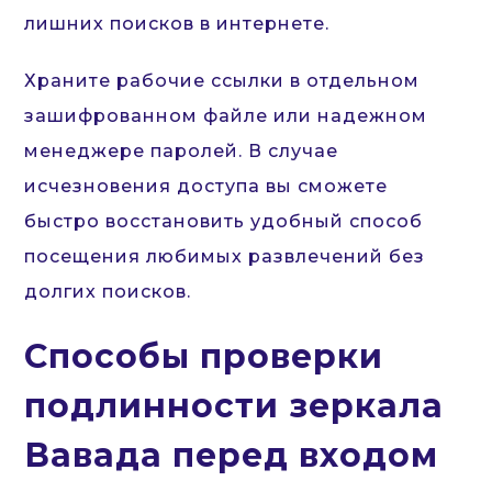
лишних поисков в интернете.
Храните рабочие ссылки в отдельном
зашифрованном файле или надежном
менеджере паролей. В случае
исчезновения доступа вы сможете
быстро восстановить удобный способ
посещения любимых развлечений без
долгих поисков.
Способы проверки
подлинности зеркала
Вавада перед входом