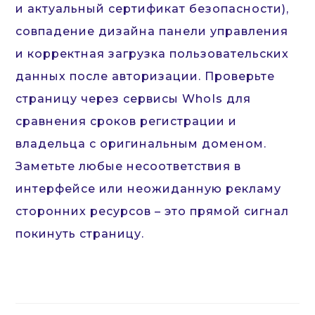
и актуальный сертификат безопасности),
совпадение дизайна панели управления
и корректная загрузка пользовательских
данных после авторизации. Проверьте
страницу через сервисы WhoIs для
сравнения сроков регистрации и
владельца с оригинальным доменом.
Заметьте любые несоответствия в
интерфейсе или неожиданную рекламу
сторонних ресурсов – это прямой сигнал
покинуть страницу.