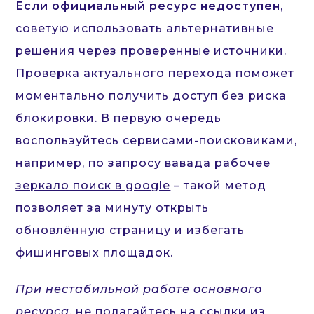
Если официальный ресурс недоступен
,
советую использовать альтернативные
решения через проверенные источники.
Проверка актуального перехода поможет
моментально получить доступ без риска
блокировки. В первую очередь
воспользуйтесь сервисами-поисковиками,
например, по запросу
вавада рабочее
зеркало поиск в google
– такой метод
позволяет за минуту открыть
обновлённую страницу и избегать
фишинговых площадок.
При нестабильной работе основного
ресурса
, не полагайтесь на ссылки из