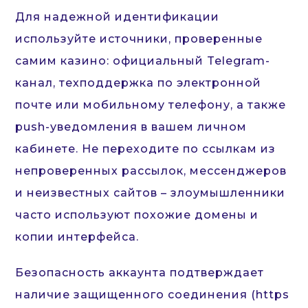
Для надежной идентификации
используйте источники, проверенные
самим казино: официальный Telegram-
канал, техподдержка по электронной
почте или мобильному телефону, а также
push-уведомления в вашем личном
кабинете. Не переходите по ссылкам из
непроверенных рассылок, мессенджеров
и неизвестных сайтов – злоумышленники
часто используют похожие домены и
копии интерфейса.
Безопасность аккаунта подтверждает
наличие защищенного соединения (https