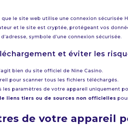
 que le site web utilise une connexion sécurisée
teur et le site est cryptée, protégeant vos donné
 d’adresse, symbole d’une connexion sécurisée.
éléchargement et éviter les risq
agit bien du site officiel de Nine Casino.
reil pour scanner tous les fichiers téléchargés.
 les paramètres de votre appareil uniquement pour 
de liens tiers ou de sources non officielles
pour
res de votre appareil 