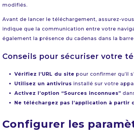
modifiés.
Avant de lancer le téléchargement, assurez-vous
indique que la communication entre votre naviga
également la présence du cadenas dans la barre
Conseils pour sécuriser votre t
Vérifiez l’URL du site
pour confirmer qu’il s’
Utilisez un antivirus
installé sur votre appa
Activez l’option “Sources inconnues”
dans
Ne téléchargez pas l’application à partir 
Configurer les paramèt