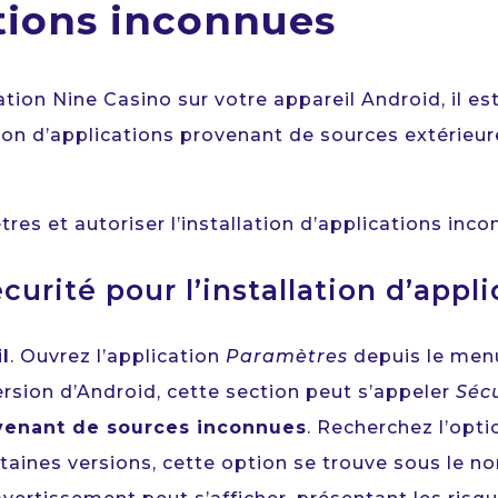
ations inconnues
cation Nine Casino sur votre appareil Android, il e
tion d’applications provenant de sources extérieu
res et autoriser l’installation d’applications inco
curité pour l’installation d’appl
l
. Ouvrez l’application
Paramètres
depuis le menu
version d’Android, cette section peut s’appeler
Sécu
rovenant de sources inconnues
. Recherchez l’opt
ertaines versions, cette option se trouve sous le 