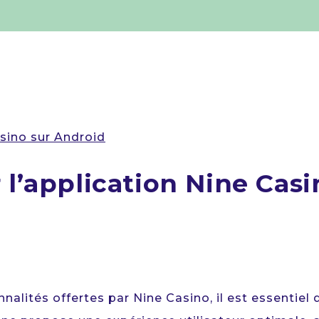
asino sur Android
r l’application Nine Cas
alités offertes par Nine Casino, il est essentiel de