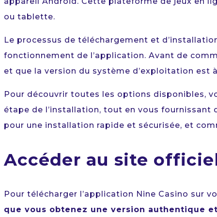
appareil Android. Cette plateforme de jeux en l
ou tablette.
Le processus de téléchargement et d’installation 
fonctionnement de l’application. Avant de com
et que la version du système d’exploitation est à
Pour découvrir toutes les options disponibles, 
étape de l’installation, tout en vous fournissant
pour une installation rapide et sécurisée, et com
Accéder au site offici
Pour télécharger l’application Nine Casino sur vot
que vous obtenez une version authentique et 