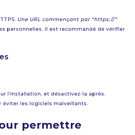
 HTTPS.
Une URL commençant par “https://”
es personnelles. Il est recommandé de vérifier
ues
l’installation, et désactivez-la après.
 éviter les logiciels malveillants.
pour permettre