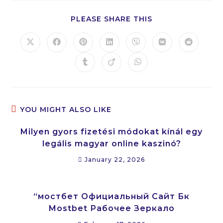
SHARE
PLEASE SHARE THIS
THIS
CONTENT
Opens
Opens
Opens
Opens
Opens
Opens
Opens
in
in
in
in
in
in
in
a
a
a
a
a
a
a
Opens
Opens
Opens
new
new
new
new
new
new
new
in
in
in
window
window
window
window
window
window
window
a
a
a
new
new
new
window
window
window
YOU MIGHT ALSO LIKE
Milyen gyors fizetési módokat kínál egy
legális magyar online kaszinó?
January 22, 2026
“мостбет Официальный Сайт Бк
Mostbet Рабочее Зеркало