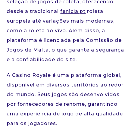
seleção de jogos de roleta, oferecendo
desde a tradicional
fenicia.pt
roleta
europeia até variações mais modernas,
como a roleta ao vivo. Além disso, a
plataforma é licenciada pela Comissão de
Jogos de Malta, o que garante a segurança
e a confiabilidade do site.
A Casino Royale é uma plataforma global,
disponível em diversos territórios ao redor
do mundo. Seus jogos são desenvolvidos
por fornecedores de renome, garantindo
uma experiência de jogo de alta qualidade
para os jogadores.