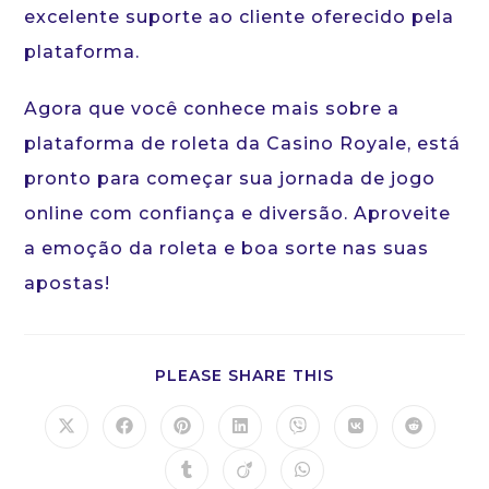
excelente suporte ao cliente oferecido pela
plataforma.
Agora que você conhece mais sobre a
plataforma de roleta da Casino Royale, está
pronto para começar sua jornada de jogo
online com confiança e diversão. Aproveite
a emoção da roleta e boa sorte nas suas
apostas!
SHARE
PLEASE SHARE THIS
THIS
CONTENT
Opens
Opens
Opens
Opens
Opens
Opens
Opens
in
in
in
in
in
in
in
a
a
a
a
a
a
a
Opens
Opens
Opens
new
new
new
new
new
new
new