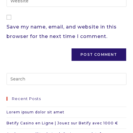
to
address
your
comment
to
website
comment
URL
Save my name, email, and website in this
(optional)
browser for the next time I comment.
Pr
Es
to
Recent Posts
cl
th
Lorem ipsum dolor sit amet
se
Betify Casino en Ligne | Jouez sur Betify avec 1000 €
pa