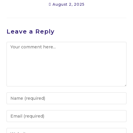
August 2, 2025
Leave a Reply
Comment
Enter
your
name
Enter
or
your
username
email
Enter