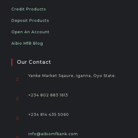
Credit Products
Deposit Products
Open An Account
Aibio MfB Blog
Our Contact
Yanke Market Sqaure, Iganna, Oyo State.
+234 802 883 1613
+234 814 435 5060
Opens
info@aibiomfbank.com