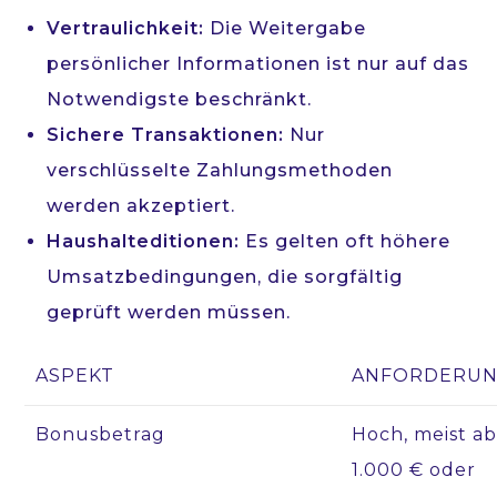
Vertraulichkeit:
Die Weitergabe
persönlicher Informationen ist nur auf das
Notwendigste beschränkt.
Sichere Transaktionen:
Nur
verschlüsselte Zahlungsmethoden
werden akzeptiert.
Haushalteditionen:
Es gelten oft höhere
Umsatzbedingungen, die sorgfältig
geprüft werden müssen.
ASPEKT
ANFORDERU
Bonusbetrag
Hoch, meist a
1.000 € oder