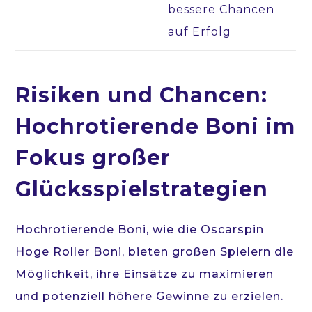
bessere Chancen
auf Erfolg
Risiken und Chancen:
Hochrotierende Boni im
Fokus großer
Glücksspielstrategien
Hochrotierende Boni, wie die Oscarspin
Hoge Roller Boni, bieten großen Spielern die
Möglichkeit, ihre Einsätze zu maximieren
und potenziell höhere Gewinne zu erzielen.