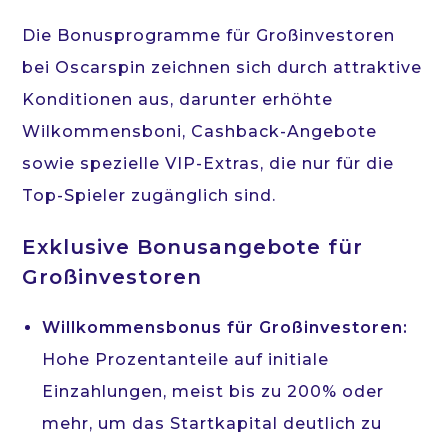
Die Bonusprogramme für Großinvestoren
bei Oscarspin zeichnen sich durch attraktive
Konditionen aus, darunter erhöhte
Wilkommensboni, Cashback-Angebote
sowie spezielle VIP-Extras, die nur für die
Top-Spieler zugänglich sind.
Exklusive Bonusangebote für
Großinvestoren
Willkommensbonus für Großinvestoren:
Hohe Prozentanteile auf initiale
Einzahlungen, meist bis zu 200% oder
mehr, um das Startkapital deutlich zu