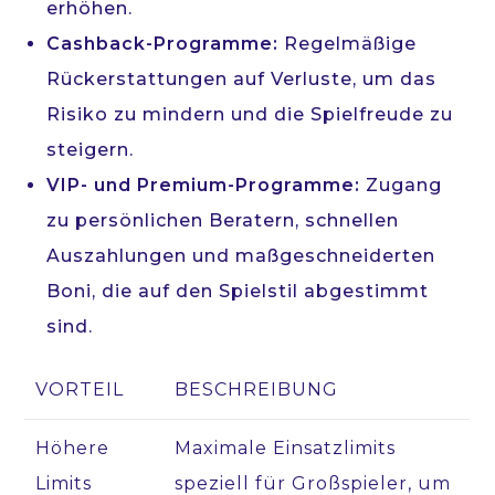
erhöhen.
Cashback-Programme:
Regelmäßige
Rückerstattungen auf Verluste, um das
Risiko zu mindern und die Spielfreude zu
steigern.
VIP- und Premium-Programme:
Zugang
zu persönlichen Beratern, schnellen
Auszahlungen und maßgeschneiderten
Boni, die auf den Spielstil abgestimmt
sind.
VORTEIL
BESCHREIBUNG
Höhere
Maximale Einsatzlimits
Limits
speziell für Großspieler, um