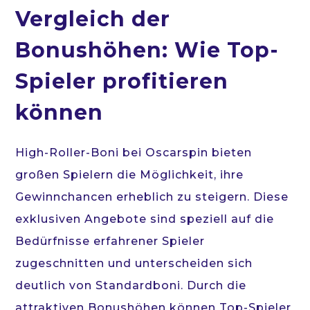
Vergleich der
Bonushöhen: Wie Top-
Spieler profitieren
können
High-Roller-Boni bei Oscarspin bieten
großen Spielern die Möglichkeit, ihre
Gewinnchancen erheblich zu steigern. Diese
exklusiven Angebote sind speziell auf die
Bedürfnisse erfahrener Spieler
zugeschnitten und unterscheiden sich
deutlich von Standardboni. Durch die
attraktiven Bonushöhen können Top-Spieler