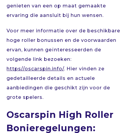
genieten van een op maat gemaakte
ervaring die aansluit bij hun wensen.
Voor meer informatie over de beschikbare
hoge roller bonussen en de voorwaarden
ervan, kunnen geïnteresseerden de
volgende link bezoeken:
https//oscarspin.info/
. Hier vinden ze
gedetailleerde details en actuele
aanbiedingen die geschikt zijn voor de
grote spelers.
Oscarspin High Roller
Bonieregelungen: