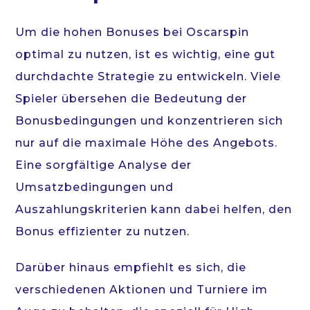
Um die hohen Bonuses bei Oscarspin
optimal zu nutzen, ist es wichtig, eine gut
durchdachte Strategie zu entwickeln. Viele
Spieler übersehen die Bedeutung der
Bonusbedingungen und konzentrieren sich
nur auf die maximale Höhe des Angebots.
Eine sorgfältige Analyse der
Umsatzbedingungen und
Auszahlungskriterien kann dabei helfen, den
Bonus effizienter zu nutzen.
Darüber hinaus empfiehlt es sich, die
verschiedenen Aktionen und Turniere im