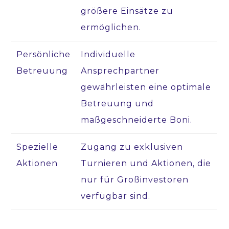
größere Einsätze zu
ermöglichen.
Persönliche
Individuelle
Betreuung
Ansprechpartner
gewährleisten eine optimale
Betreuung und
maßgeschneiderte Boni.
Spezielle
Zugang zu exklusiven
Aktionen
Turnieren und Aktionen, die
nur für Großinvestoren
verfügbar sind.