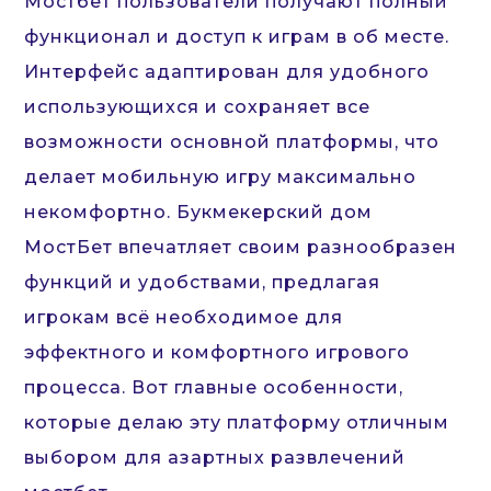
Мостбет пользователи получают полный
функционал и доступ к играм в об месте.
Интерфейс адаптирован для удобного
использующихся и сохраняет все
возможности основной платформы, что
делает мобильную игру максимально
некомфортно. Букмекерский дом
МостБет впечатляет своим разнообразен
функций и удобствами, предлагая
игрокам всё необходимое для
эффектного и комфортного игрового
процесса. Вот главные особенности,
которые делаю эту платформу отличным
выбором для азартных развлечений