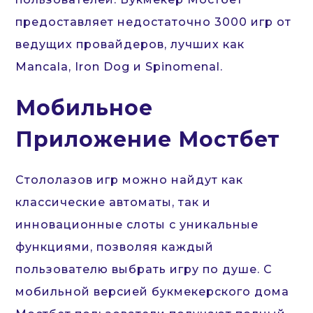
предоставляет недостаточно 3000 игр от
ведущих провайдеров, лучших как
Mancala, Iron Dog и Spinomenal.
Мобильное
Приложение Мостбет
Стололазов игр можно найдут как
классические автоматы, так и
инновационные слоты с уникальные
функциями, позволяя каждый
пользователю выбрать игру по душе. С
мобильной версией букмекерского дома