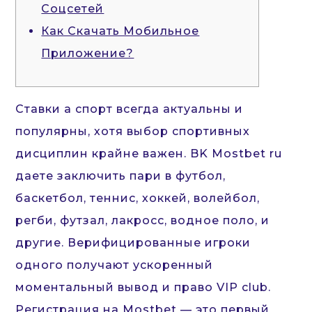
Соцсетей
Как Скачать Мобильное
Приложение?
Ставки а спорт всегда актуальны и
популярны, хотя выбор спортивных
дисциплин крайне важен. BK Mostbet ru
даете заключить пари в футбол,
баскетбол, теннис, хоккей, волейбол,
регби, футзал, лакросс, водное поло, и
другие. Верифицированные игроки
одного получают ускоренный
моментальный вывод и право VIP club.
Регистрация на Mostbet — это первый