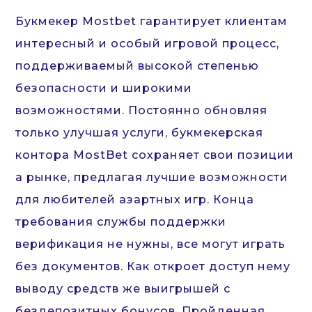
Букмекер Mostbet гарантирует клиентам
интересный и особый игровой процесс,
поддерживаемый высокой степенью
безопасности и широкими
возможностями. Постоянно обновляя
только улучшая услуги, букмекерская
контора MostBet сохраняет свои позиции
а рынке, предлагая лучшие возможности
для любителей азартных игр. Конца
требования службы поддержки
верификация не нужны, все могут играть
без документов. Как откроет доступ нему
выводу средств же выигрышей с
бездепозитных бонусов. Пройденная