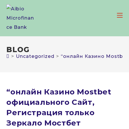
Skip
to
content
BLOG
>
Uncategorized
>
“онлайн Казино Mostbet
“онлайн Казино Mostbet
официального Сайт,
Регистрация только
Зеркало Мостбет