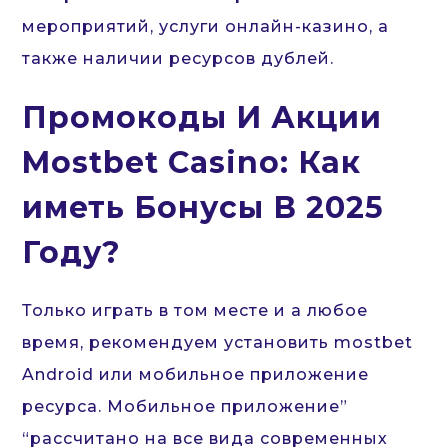
мероприятий, услуги онлайн-казино, а
также наличии ресурсов дублей.
Промокоды И Акции
Mostbet Casino: Как
иметь Бонусы В 2025
Году?
Только играть в том месте и а любое
время, рекомендуем установить mostbet
Android или мобильное приложение
ресурса. Мобильное приложение”
“рассчитано на все вида современных