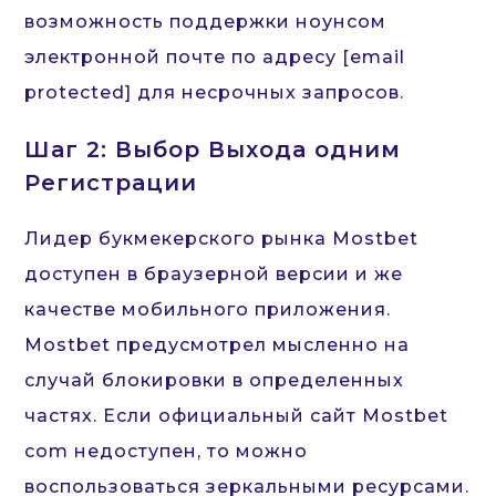
возможность поддержки ноунсом
электронной почте по адресу [email
protected] для несрочных запросов.
Шаг 2: Выбор Выхода одним
Регистрации
Лидер букмекерского рынка Mostbet
доступен в браузерной версии и же
качестве мобильного приложения.
Mostbet предусмотрел мысленно на
случай блокировки в определенных
частях. Если официальный сайт Mostbet
com недоступен, то можно
воспользоваться зеркальными ресурсами.