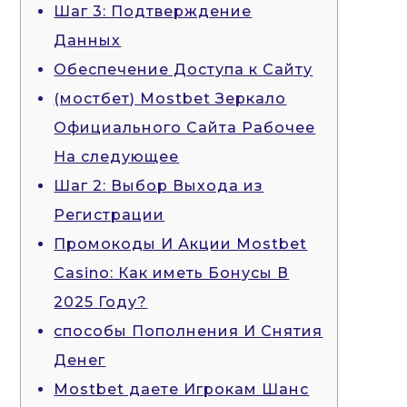
Шаг 3: Подтверждение
Данных
Обеспечение Доступа к Сайту
(мостбет) Mostbet Зеркало
Официального Сайта Рабочее
На следующее
Шаг 2: Выбор Выхода из
Регистрации
Промокоды И Акции Mostbet
Casino: Как иметь Бонусы В
2025 Году?
способы Пополнения И Снятия
Денег
Mostbet даете Игрокам Шанс