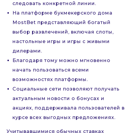
следовать конкретной линии.
На платформе букмекерского дома
MostBet представляющий богатый
выбор развлечений, включая слоты,
настольные игры и игры с живыми
дилерами.
Благодаря тому можно мгновенно
начать пользоваться всеми
возможностях платформы.
Социальные сети позволяют получать
актуальным новости о бонусах и
акциях, поддерживала пользователей в
курсе всех выгодных предложениях.
Учитывавшимися обычных ставках