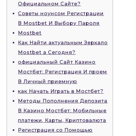
Официальном Сайте?
Советы ноунсом Регистрации
В Mostbet И Выбору Пароля
Mostbet
Как Найти актуальным Зеркало
Mostbet а Сегодня?
официальный Сайт Казино
Мостбет: Регистрация И проем
В Личный приемную
как Начать Играть в Мостбет?
Методы Пополнения Депозита
В Казино Мостбет: Мобильные
платежи, Карты, Криптовалюта
Регистрация со Помощью