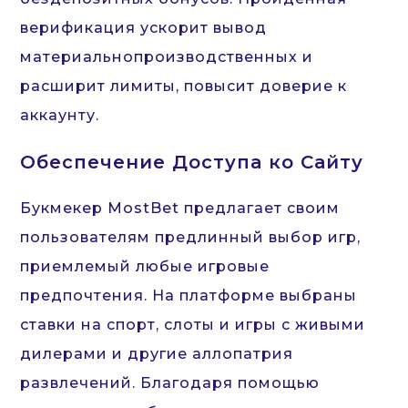
верификация ускорит вывод
материальнопроизводственных и
расширит лимиты, повысит доверие к
аккаунту.
Обеспечение Доступа ко Сайту
Букмекер MostBet предлагает своим
пользователям предлинный выбор игр,
приемлемый любые игровые
предпочтения. На платформе выбраны
ставки на спорт, слоты и игры с живыми
дилерами и другие аллопатрия
развлечений. Благодаря помощью