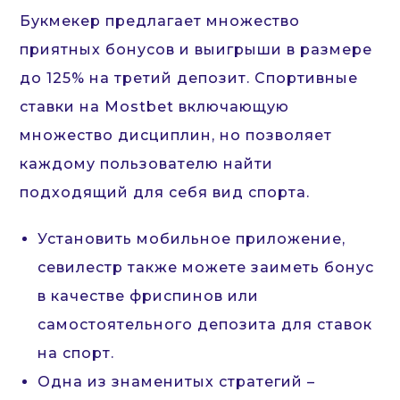
Букмекер предлагает множество
приятных бонусов и выигрыши в размере
до 125% на третий депозит. Спортивные
ставки на Mostbet включающую
множество дисциплин, но позволяет
каждому пользователю найти
подходящий для себя вид спорта.
Установить мобильное приложение,
севилестр также можете заиметь бонус
в качестве фриспинов или
самостоятельного депозита для ставок
на спорт.
Одна из знаменитых стратегий –