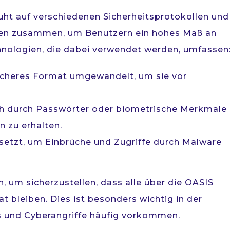
uht auf verschiedenen Sicherheitsprotokollen und
ten zusammen, um Benutzern ein hohes Maß an
chnologien, die dabei verwendet werden, umfassen
sicheres Format umgewandelt, um sie vor
ch durch Passwörter oder biometrische Merkmale
n zu erhalten.
esetzt, um Einbrüche und Zugriffe durch Malware
, um sicherzustellen, dass alle über die OASIS
t bleiben. Dies ist besonders wichtig in der
ks und Cyberangriffe häufig vorkommen.