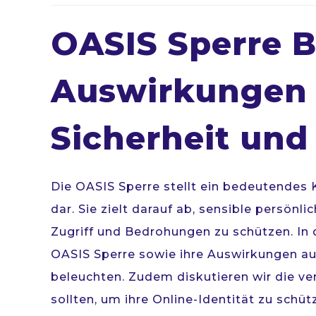
OASIS Sperre 
Auswirkungen 
Sicherheit und
Die OASIS Sperre stellt ein bedeutendes 
dar. Sie zielt darauf ab, sensible persö
Zugriff und Bedrohungen zu schützen. In 
OASIS Sperre sowie ihre Auswirkungen auf
beleuchten. Zudem diskutieren wir die v
sollten, um ihre Online-Identität zu schü