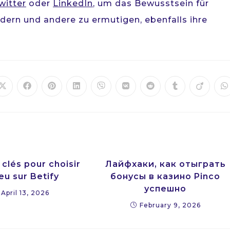
witter
oder
LinkedIn
, um das Bewusstsein für
ern und andere zu ermutigen, ebenfalls ihre
Opens
Opens
Opens
Opens
Opens
Opens
Opens
Opens
Opens
O
in
in
in
in
in
in
in
in
in
i
a
a
a
a
a
a
a
a
a
a
new
new
new
new
new
new
new
new
new
n
window
window
window
window
window
window
window
window
window
w
 clés pour choisir
Лайфхаки, как отыграть
jeu sur Betify
бонусы в казино Pinco
успешно
April 13, 2026
February 9, 2026