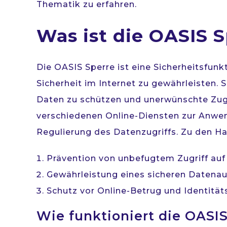
Thematik zu erfahren.
Was ist die OASIS 
Die OASIS Sperre ist eine Sicherheitsfunk
Sicherheit im Internet zu gewährleisten. 
Daten zu schützen und unerwünschte Zugr
verschiedenen Online-Diensten zur Anwend
Regulierung des Datenzugriffs. Zu den H
Prävention von unbefugtem Zugriff auf
Gewährleistung eines sicheren Datena
Schutz vor Online-Betrug und Identität
Wie funktioniert die OASI