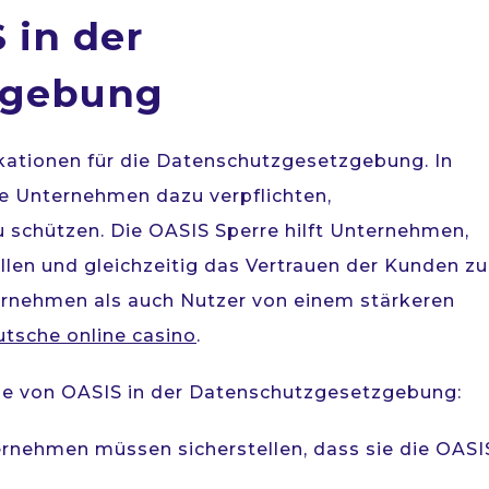
 in der
zgebung
ikationen für die Datenschutzgesetzgebung. In
die Unternehmen dazu verpflichten,
schützen. Die OASIS Sperre hilft Unternehmen,
llen und gleichzeitig das Vertrauen der Kunden zu
ternehmen als auch Nutzer von einem stärkeren
utsche online casino
.
lle von OASIS in der Datenschutzgesetzgebung:
ernehmen müssen sicherstellen, dass sie die OASI