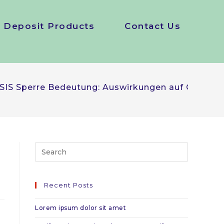
Deposit Products
Contact Us
IS Sperre Bedeutung: Auswirkungen auf Online-S
Press
Escape
to
Recent Posts
close
the
Lorem ipsum dolor sit amet
search