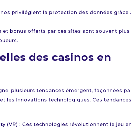
os privilégient la protection des données grâce 
s et bonus offerts par ces sites sont souvent plus
oueurs.
elles des casinos en
igne, plusieurs tendances émergent, façonnées pa
et les innovations technologiques. Ces tendance
y (VR) :
Ces technologies révolutionnent le jeu e