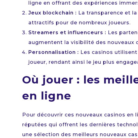
ligne en offrant des expériences immer
Jeux blockchain :
La transparence et la
attractifs pour de nombreux joueurs.
Streamers et influenceurs :
Les partena
augmentent la visibilité des nouveaux 
Personnalisation :
Les casinos utilisent
joueur, rendant ainsi le jeu plus engage
Où jouer : les meil
en ligne
Pour découvrir ces nouveaux casinos en lig
réputées qui offrent les dernières techno
une sélection des meilleurs nouveaux casi