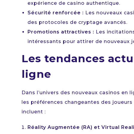
expérience de casino authentique.
Sécurité renforcée :
Les nouveaux casin
des protocoles de cryptage avancés.
Promotions attractives :
Les incitation
intéressants pour attirer de nouveaux j
Les tendances actu
ligne
Dans l’univers des nouveaux casinos en l
les préférences changeantes des joueurs 
incluent :
Réality Augmentée (RA) et Virtual Realit