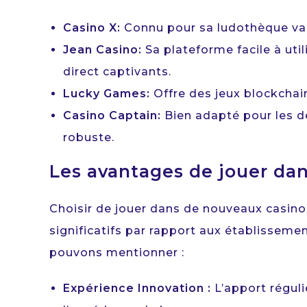
Casino X:
Connu pour sa ludothèque var
Jean Casino:
Sa plateforme facile à util
direct captivants.
Lucky Games:
Offre des jeux blockchai
Casino Captain:
Bien adapté pour les dé
robuste.
Les avantages de jouer da
Choisir de jouer dans de nouveaux casino
significatifs par rapport aux établisseme
pouvons mentionner :
Expérience Innovation :
L’apport réguli