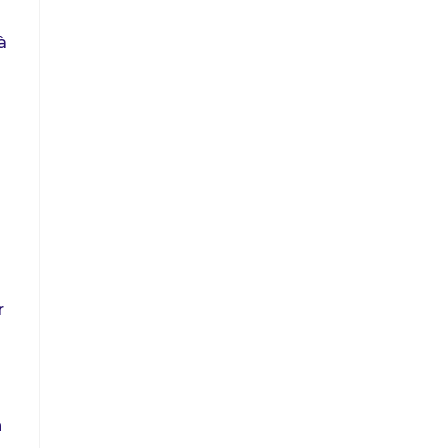
à
r
s
n