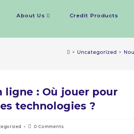
About Us
Credit Products
>
Uncategorized
>
Nou
ligne : Où jouer pour
res technologies ?
Post
tegorized
0 Comments
y:
comments: