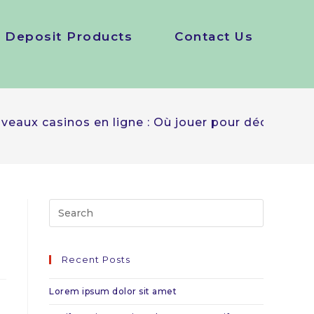
Deposit Products
Contact Us
veaux casinos en ligne : Où jouer pour découvrir l
Press
Escape
to
Recent Posts
close
the
Lorem ipsum dolor sit amet
search