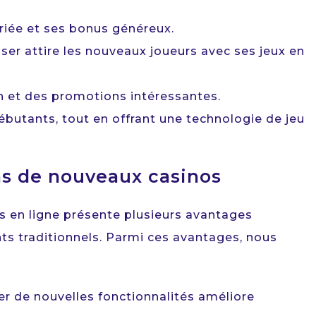
iée et ses bonus généreux.
iser attire les nouveaux joueurs avec ses jeux en
n et des promotions intéressantes.
butants, tout en offrant une technologie de jeu
ns de nouveaux casinos
s en ligne présente plusieurs avantages
nts traditionnels. Parmi ces avantages, nous
er de nouvelles fonctionnalités améliore