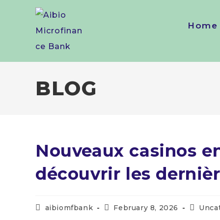
Skip
to
Home
content
BLOG
Nouveaux casinos en 
découvrir les derniè
Post
Post
Post
aibiomfbank
February 8, 2026
Unca
author:
published:
categor