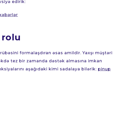
siyə edirik:
xəbərlər
 rolu
crübəsini formalaşdıran əsas amildir. Yaxşı müştəri
tməkdə tez bir zamanda dəstək almasına imkan
nksiyalarını aşağıdaki kimi sadalaya bilərik:
pinup