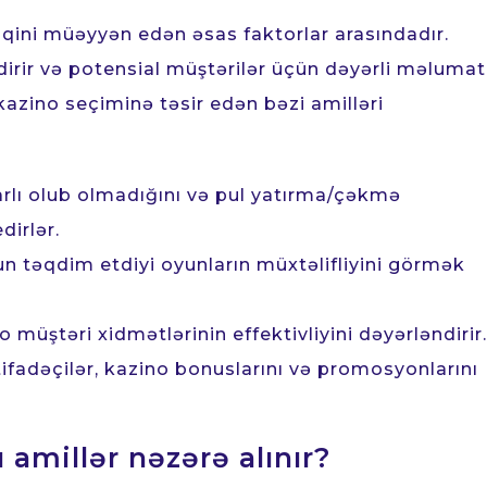
tinqini müəyyən edən əsas faktorlar arasındadır.
etdirir və potensial müştərilər üçün dəyərli məlumat
 kazino seçiminə təsir edən bəzi amilləri
arlı olub olmadığını və pul yatırma/çəkmə
irlər.
un təqdim etdiyi oyunların müxtəlifliyini görmək
no müştəri xidmətlərinin effektivliyini dəyərləndirir.
ifadəçilər, kazino bonuslarını və promosyonlarını
 amillər nəzərə alınır?