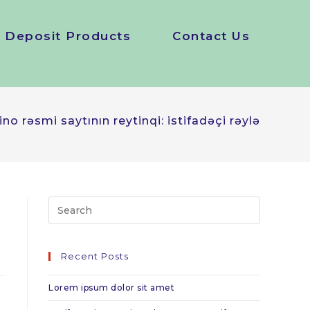
Deposit Products
Contact Us
no rəsmi saytının reytinqi: istifadəçi rəyləri və təhl
Press
Escape
to
Recent Posts
close
the
Lorem ipsum dolor sit amet
search