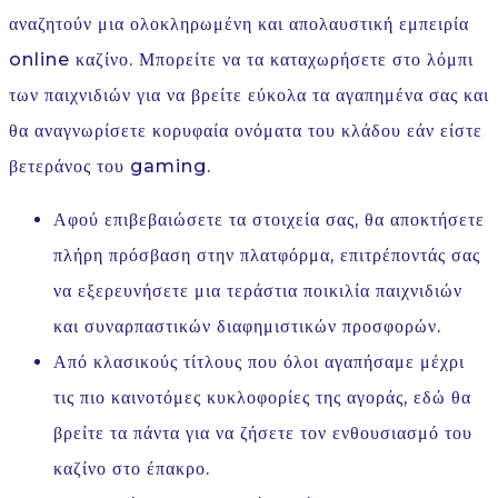
αναζητούν μια ολοκληρωμένη και απολαυστική εμπειρία
online καζίνο. Μπορείτε να τα καταχωρήσετε στο λόμπι
των παιχνιδιών για να βρείτε εύκολα τα αγαπημένα σας και
θα αναγνωρίσετε κορυφαία ονόματα του κλάδου εάν είστε
βετεράνος του gaming.
Αφού επιβεβαιώσετε τα στοιχεία σας, θα αποκτήσετε
πλήρη πρόσβαση στην πλατφόρμα, επιτρέποντάς σας
να εξερευνήσετε μια τεράστια ποικιλία παιχνιδιών
και συναρπαστικών διαφημιστικών προσφορών.
Από κλασικούς τίτλους που όλοι αγαπήσαμε μέχρι
τις πιο καινοτόμες κυκλοφορίες της αγοράς, εδώ θα
βρείτε τα πάντα για να ζήσετε τον ενθουσιασμό του
καζίνο στο έπακρο.