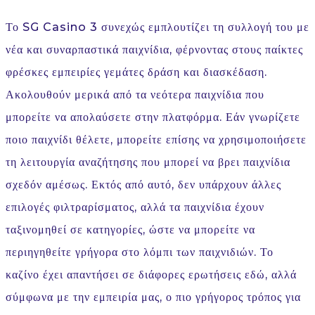
Το SG Casino 3 συνεχώς εμπλουτίζει τη συλλογή του με
νέα και συναρπαστικά παιχνίδια, φέρνοντας στους παίκτες
φρέσκες εμπειρίες γεμάτες δράση και διασκέδαση.
Ακολουθούν μερικά από τα νεότερα παιχνίδια που
μπορείτε να απολαύσετε στην πλατφόρμα. Εάν γνωρίζετε
ποιο παιχνίδι θέλετε, μπορείτε επίσης να χρησιμοποιήσετε
τη λειτουργία αναζήτησης που μπορεί να βρει παιχνίδια
σχεδόν αμέσως. Εκτός από αυτό, δεν υπάρχουν άλλες
επιλογές φιλτραρίσματος, αλλά τα παιχνίδια έχουν
ταξινομηθεί σε κατηγορίες, ώστε να μπορείτε να
περιηγηθείτε γρήγορα στο λόμπι των παιχνιδιών. Το
καζίνο έχει απαντήσει σε διάφορες ερωτήσεις εδώ, αλλά
σύμφωνα με την εμπειρία μας, ο πιο γρήγορος τρόπος για