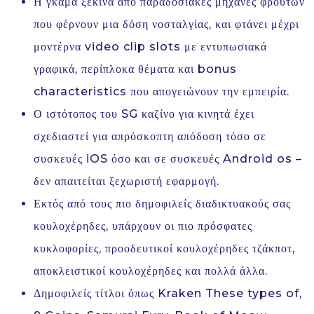
Η γκάμα ξεκινά από παραδοσιακές μηχανές φρούτων
που φέρνουν μια δόση νοσταλγίας, και φτάνει μέχρι
μοντέρνα video clip slots με εντυπωσιακά
γραφικά, περίπλοκα θέματα και bonus
characteristics που απογειώνουν την εμπειρία.
Ο ιστότοπος του SG καζίνο για κινητά έχει
σχεδιαστεί για απρόσκοπτη απόδοση τόσο σε
συσκευές iOS όσο και σε συσκευές Android os –
δεν απαιτείται ξεχωριστή εφαρμογή.
Εκτός από τους πιο δημοφιλείς διαδικτυακούς σας
κουλοχέρηδες, υπάρχουν οι πιο πρόσφατες
κυκλοφορίες, προοδευτικοί κουλοχέρηδες τζάκποτ,
αποκλειστικοί κουλοχέρηδες και πολλά άλλα.
Δημοφιλείς τίτλοι όπως Kraken These types of,