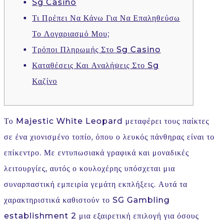
Sg Casino
Τι Πρέπει Να Κάνω Για Να Επαληθεύσω
Το Λογαριασμό Μου;
Τρόποι Πληρωμής Στο Sg Casino
Καταθέσεις Και Αναλήψεις Στο Sg
Καζίνο
Το Majestic White Leopard μεταφέρει τους παίκτες
σε ένα χιονισμένο τοπίο, όπου ο λευκός πάνθηρας είναι το
επίκεντρο. Με εντυπωσιακά γραφικά και μοναδικές
λειτουργίες, αυτός ο κουλοχέρης υπόσχεται μια
συναρπαστική εμπειρία γεμάτη εκπλήξεις. Αυτά τα
χαρακτηριστικά καθιστούν το SG Gambling
establishment 2 μια εξαιρετική επιλογή για όσους