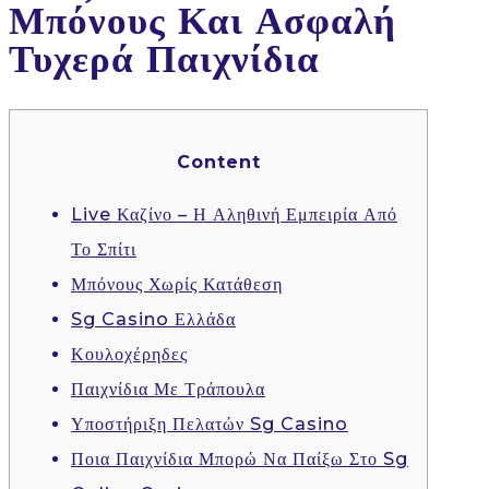
Μπόνους Και Ασφαλή
Τυχερά Παιχνίδια
Content
Live Καζίνο – Η Αληθινή Εμπειρία Από
Το Σπίτι
Μπόνους Χωρίς Κατάθεση
Sg Casino Ελλάδα
Κουλοχέρηδες
Παιχνίδια Με Τράπουλα
Υποστήριξη Πελατών Sg Casino
Ποια Παιχνίδια Μπορώ Να Παίξω Στο Sg