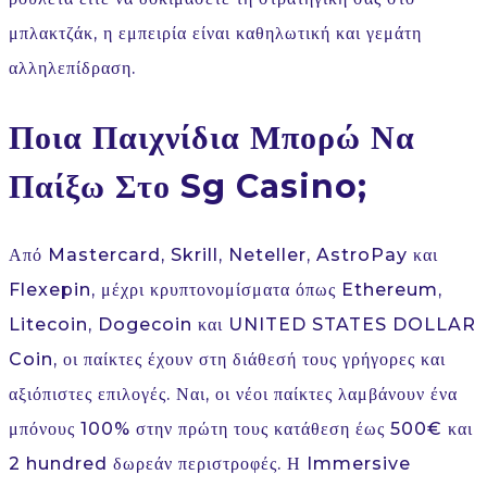
μπλακτζάκ, η εμπειρία είναι καθηλωτική και γεμάτη
αλληλεπίδραση.
Ποια Παιχνίδια Μπορώ Να
Παίξω Στο Sg Casino;
Από Mastercard, Skrill, Neteller, AstroPay και
Flexepin, μέχρι κρυπτονομίσματα όπως Ethereum,
Litecoin, Dogecoin και UNITED STATES DOLLAR
Coin, οι παίκτες έχουν στη διάθεσή τους γρήγορες και
αξιόπιστες επιλογές. Ναι, οι νέοι παίκτες λαμβάνουν ένα
μπόνους 100% στην πρώτη τους κατάθεση έως 500€ και
2 hundred δωρεάν περιστροφές. Η Immersive