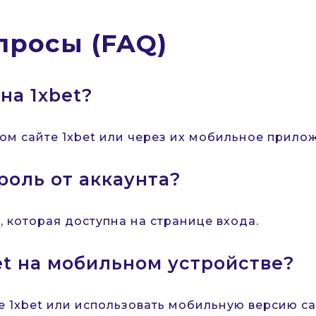
просы (FAQ)
на 1xbet?
м сайте 1xbet или через их мобильное прило
ароль от аккаунта?
 которая доступна на странице входа.
bet на мобильном устройстве?
 1xbet или использовать мобильную версию са