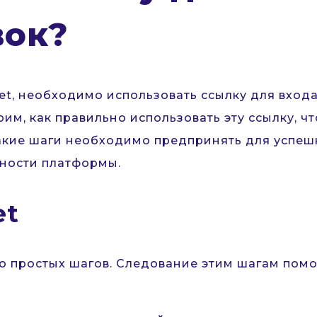
вок?
et, необходимо использовать ссылку для входа
трим, как правильно использовать эту ссылку,
 какие шаги необходимо предпринять для успеш
ности платформы.
et
ко простых шагов. Следование этим шагам помо