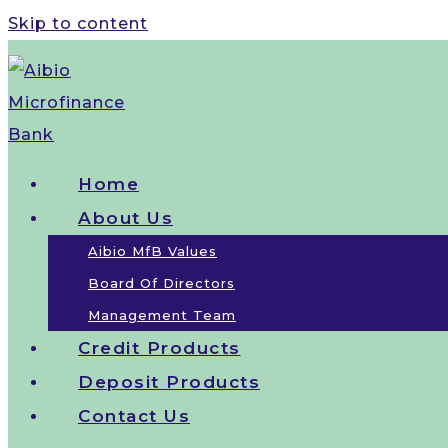
Skip to content
Home
About Us
Aibio MfB Values
Board Of Directors
Management Team
Credit Products
Deposit Products
Contact Us