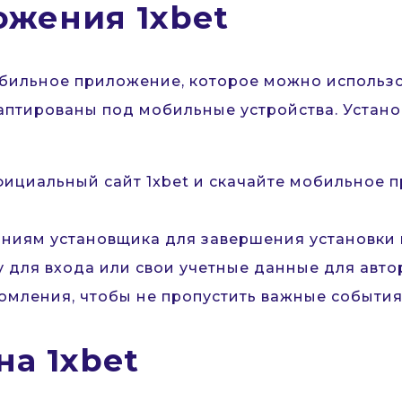
ожения 1xbet
обильное приложение, которое можно использо
даптированы под мобильные устройства. Устан
ициальный сайт 1xbet и скачайте мобильное
ниям установщика для завершения установки 
у для входа или свои учетные данные для авто
мления, чтобы не пропустить важные события
на 1xbet