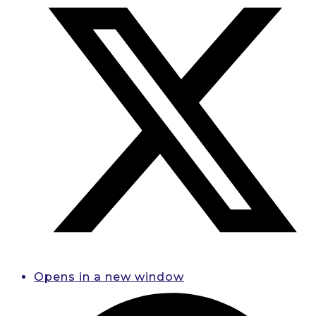
Opens in a new window