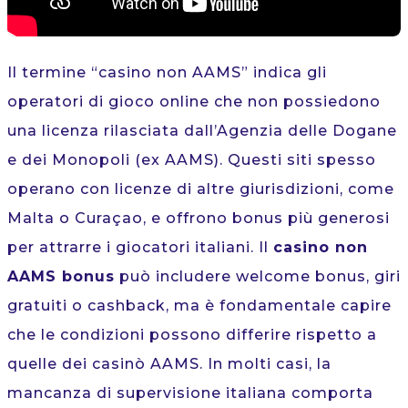
Il termine “casino non AAMS” indica gli
operatori di gioco online che non possiedono
una licenza rilasciata dall’Agenzia delle Dogane
e dei Monopoli (ex AAMS). Questi siti spesso
operano con licenze di altre giurisdizioni, come
Malta o Curaçao, e offrono bonus più generosi
per attrarre i giocatori italiani. Il
casino non
AAMS bonus
può includere welcome bonus, giri
gratuiti o cashback, ma è fondamentale capire
che le condizioni possono differire rispetto a
quelle dei casinò AAMS. In molti casi, la
mancanza di supervisione italiana comporta