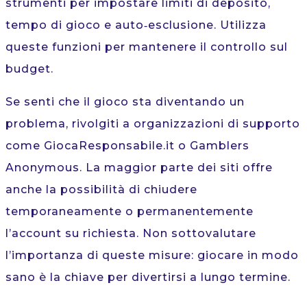
strumenti per impostare limiti di deposito,
tempo di gioco e auto‑esclusione. Utilizza
queste funzioni per mantenere il controllo sul
budget.
Se senti che il gioco sta diventando un
problema, rivolgiti a organizzazioni di supporto
come GiocaResponsabile.it o Gamblers
Anonymous. La maggior parte dei siti offre
anche la possibilità di chiudere
temporaneamente o permanentemente
l’account su richiesta. Non sottovalutare
l’importanza di queste misure: giocare in modo
sano è la chiave per divertirsi a lungo termine.