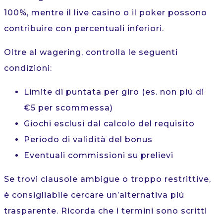
100%, mentre il live casino o il poker possono
contribuire con percentuali inferiori.
Oltre al wagering, controlla le seguenti
condizioni:
Limite di puntata per giro (es. non più di
€5 per scommessa)
Giochi esclusi dal calcolo del requisito
Periodo di validità del bonus
Eventuali commissioni su prelievi
Se trovi clausole ambigue o troppo restrittive,
è consigliabile cercare un’alternativa più
trasparente. Ricorda che i termini sono scritti