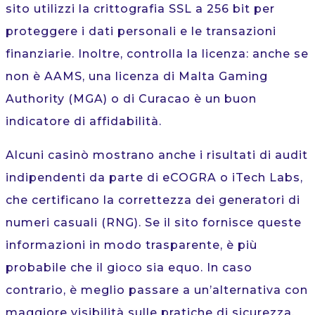
sito utilizzi la crittografia SSL a 256 bit per
proteggere i dati personali e le transazioni
finanziarie. Inoltre, controlla la licenza: anche se
non è AAMS, una licenza di Malta Gaming
Authority (MGA) o di Curacao è un buon
indicatore di affidabilità.
Alcuni casinò mostrano anche i risultati di audit
indipendenti da parte di eCOGRA o iTech Labs,
che certificano la correttezza dei generatori di
numeri casuali (RNG). Se il sito fornisce queste
informazioni in modo trasparente, è più
probabile che il gioco sia equo. In caso
contrario, è meglio passare a un’alternativa con
maggiore visibilità sulle pratiche di sicurezza.