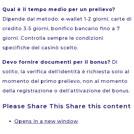
Qual è il tempo medio per un prelievo?
Dipende dal metodo: e‑wallet 1‑2 giorni, carte di
credito 3‑5 giorni, bonifico bancario fino a 7
giorni. Controlla sempre le condizioni
specifiche del casinò scelto.
Devo fornire documenti per il bonus?
Di
solito, la verifica dell’identità è richiesta solo al
momento del primo prelievo, non al momento
della registrazione o dell’attivazione del bonus.
Please Share This
Share this content
Opens in a new window