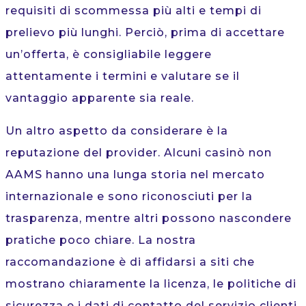
requisiti di scommessa più alti e tempi di
prelievo più lunghi. Perciò, prima di accettare
un’offerta, è consigliabile leggere
attentamente i termini e valutare se il
vantaggio apparente sia reale.
Un altro aspetto da considerare è la
reputazione del provider. Alcuni casinò non
AAMS hanno una lunga storia nel mercato
internazionale e sono riconosciuti per la
trasparenza, mentre altri possono nascondere
pratiche poco chiare. La nostra
raccomandazione è di affidarsi a siti che
mostrano chiaramente la licenza, le politiche di
sicurezza e i dati di contatto del servizio clienti.