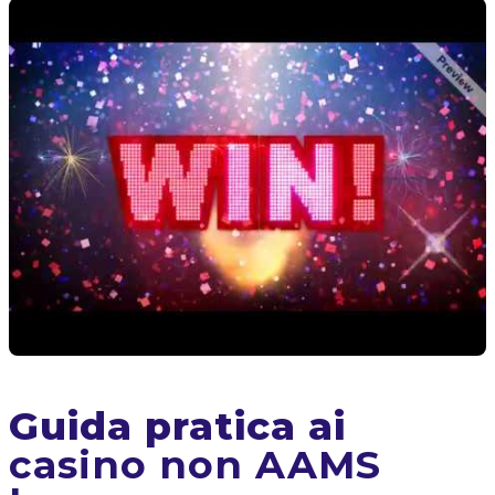
Guida pratica ai
casino non AAMS