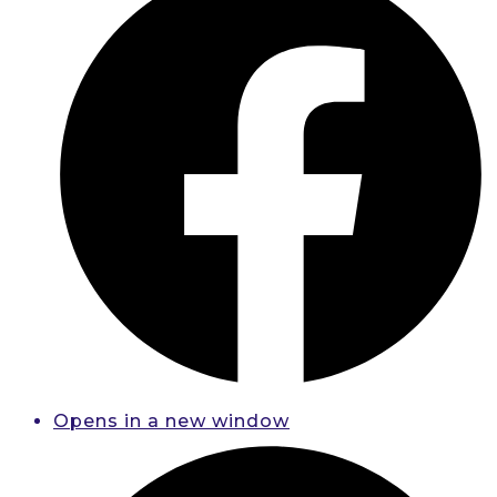
Opens in a new window