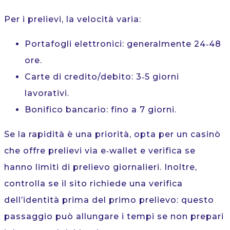
Per i prelievi, la velocità varia:
Portafogli elettronici: generalmente 24‑48
ore.
Carte di credito/debito: 3‑5 giorni
lavorativi.
Bonifico bancario: fino a 7 giorni.
Se la rapidità è una priorità, opta per un casinò
che offre prelievi via e‑wallet e verifica se
hanno limiti di prelievo giornalieri. Inoltre,
controlla se il sito richiede una verifica
dell’identità prima del primo prelievo: questo
passaggio può allungare i tempi se non prepari