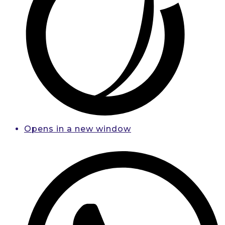
Opens in a new window