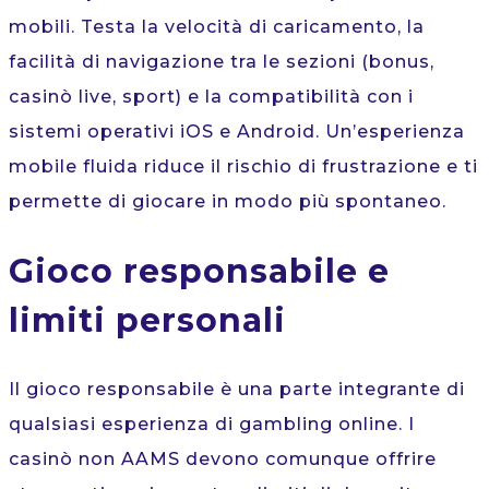
mobili. Testa la velocità di caricamento, la
facilità di navigazione tra le sezioni (bonus,
casinò live, sport) e la compatibilità con i
sistemi operativi iOS e Android. Un’esperienza
mobile fluida riduce il rischio di frustrazione e ti
permette di giocare in modo più spontaneo.
Gioco responsabile e
limiti personali
Il gioco responsabile è una parte integrante di
qualsiasi esperienza di gambling online. I
casinò non AAMS devono comunque offrire