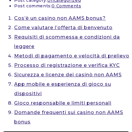
Post category:
Uncategorized
Post comments:
0 Comments
Cos’è un casino non AAMS bonus?
Come valutare l’offerta di benvenuto
Requisiti di scommessa e condizioni da
leggere
Metodi di pagamento e velocità di prelievo
Processo di registrazione e verifica KYC
Sicurezza e licenze dei casinò non AAMS
App mobile e esperienza di gioco su
dispositivi
Gioco responsabile e limiti personali
Domande frequenti sui casino non AAMS
bonus