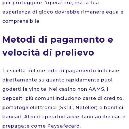
per proteggere l’operatore, ma la tua
esperienza di gioco dovrebbe rimanere equa e
comprensibile.
Metodi di pagamento e
velocità di prelievo
La scelta del metodo di pagamento influisce
direttamente su quanto rapidamente puoi
goderti le vincite. Nei casino non AAMS, i
depositi più comuni includono carte di credito,
portafogli elettronici (Skrill, Neteller) e bonifici
bancari. Alcuni operatori accettano anche carte
prepagate come Paysafecard.