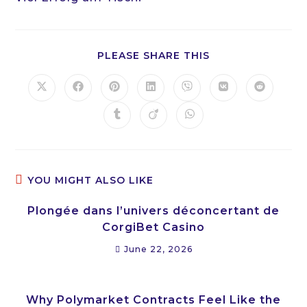
SHARE
PLEASE SHARE THIS
THIS
CONTENT
Opens
Opens
Opens
Opens
Opens
Opens
Opens
in
in
in
in
in
in
in
a
a
a
a
a
a
a
Opens
Opens
Opens
new
new
new
new
new
new
new
in
in
in
window
window
window
window
window
window
window
a
a
a
new
new
new
window
window
window
YOU MIGHT ALSO LIKE
Plongée dans l’univers déconcertant de
CorgiBet Casino
June 22, 2026
Why Polymarket Contracts Feel Like the