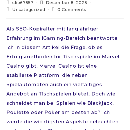
Post
Post
clio67557
December 8, 2025
author:
published:
Post
Post
Uncategorized
0 Comments
category:
comments:
Als SEO-Kopiraiter mit langjähriger
Erfahrung im iGaming-Bereich beantworte
ich in diesem Artikel die Frage, ob es
Erfolgsmethoden für Tischspiele im Marvel
Casino gibt. Marvel Casino ist eine
etablierte Plattform, die neben
Spielautomaten auch ein vielfältiges
Angebot an Tischspielen bietet. Doch wie
schneidet man bei Spielen wie Blackjack,
Roulette oder Poker am besten ab? Ich
werde die wichtigsten Aspekte beleuchten