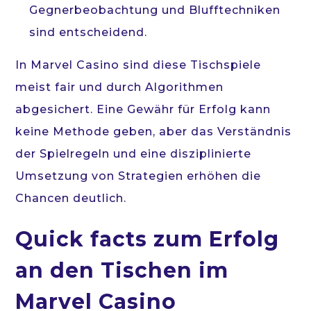
Gegnerbeobachtung und Blufftechniken
sind entscheidend.
In Marvel Casino sind diese Tischspiele
meist fair und durch Algorithmen
abgesichert. Eine Gewähr für Erfolg kann
keine Methode geben, aber das Verständnis
der Spielregeln und eine disziplinierte
Umsetzung von Strategien erhöhen die
Chancen deutlich.
Quick facts zum Erfolg
an den Tischen im
Marvel Casino