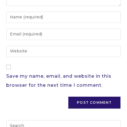
Enter
your
name
Enter
or
your
username
email
Enter
to
address
your
comment
to
website
comment
URL
Save my name, email, and website in this
(optional)
browser for the next time I comment.
Pr