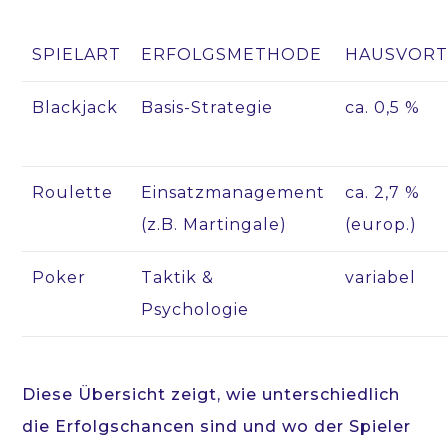
SPIELART
ERFOLGSMETHODE
HAUSVORT
Blackjack
Basis-Strategie
ca. 0,5 %
Roulette
Einsatzmanagement
ca. 2,7 %
(z.B. Martingale)
(europ.)
Poker
Taktik &
variabel
Psychologie
Diese Übersicht zeigt, wie unterschiedlich
die Erfolgschancen sind und wo der Spieler