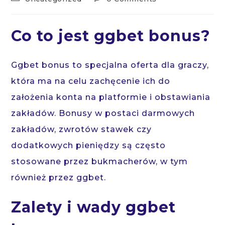
category:
comments:
Co to jest ggbet bonus?
Ggbet bonus to specjalna oferta dla graczy,
która ma na celu zachęcenie ich do
założenia konta na platformie i obstawiania
zakładów. Bonusy w postaci darmowych
zakładów, zwrotów stawek czy
dodatkowych pieniędzy są często
stosowane przez bukmacherów, w tym
również przez ggbet.
Zalety i wady ggbet