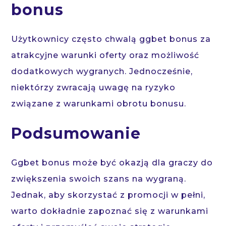
bonus
Użytkownicy często chwalą ggbet bonus za
atrakcyjne warunki oferty oraz możliwość
dodatkowych wygranych. Jednocześnie,
niektórzy zwracają uwagę na ryzyko
związane z warunkami obrotu bonusu.
Podsumowanie
Ggbet bonus może być okazją dla graczy do
zwiększenia swoich szans na wygraną.
Jednak, aby skorzystać z promocji w pełni,
warto dokładnie zapoznać się z warunkami