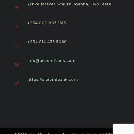
Yanke Market Sqaure, Iganna, Oyo State.
+234 802 883 1613
+234 814 435 5060
Opens
info@aibiomfbank.com
in
your
application
https://aibiomfbank.com