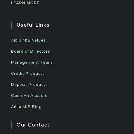
LEARN MORE
Useful Links
Aibio MfB Values
Board of Directors
Management Team
Credit Products
Deposit Products
Open An Account
Aibio MfB Blog
Our Contact