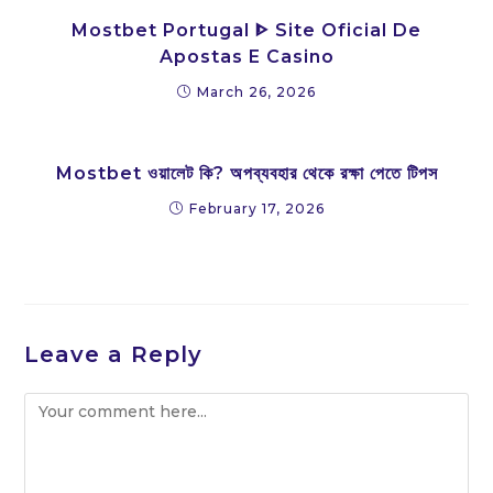
Mostbet Portugal ᐈ Site Oficial De
Apostas E Casino
March 26, 2026
Mostbet ওয়ালেট কি? অপব্যবহার থেকে রক্ষা পেতে টিপস
February 17, 2026
Leave a Reply
Comment