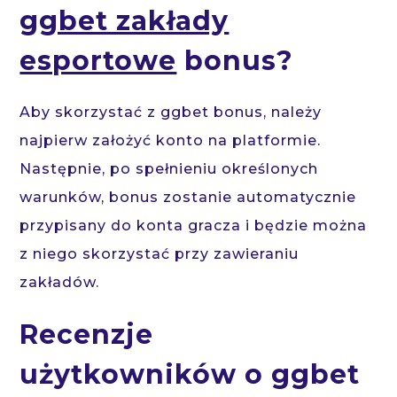
ggbet zakłady
esportowe
bonus?
Aby skorzystać z ggbet bonus, należy
najpierw założyć konto na platformie.
Następnie, po spełnieniu określonych
warunków, bonus zostanie automatycznie
przypisany do konta gracza i będzie można
z niego skorzystać przy zawieraniu
zakładów.
Recenzje
użytkowników o ggbet