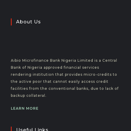
About Us
Aibio Microfinance Bank Nigeria Limited is a Central
Bank of Nigeria approved financial services
rendering institution that provides micro-credits to
the active poor that cannot easily access credit
facilities from the conventional banks, due to lack of
backup collateral.
LEARN MORE
Useful Links