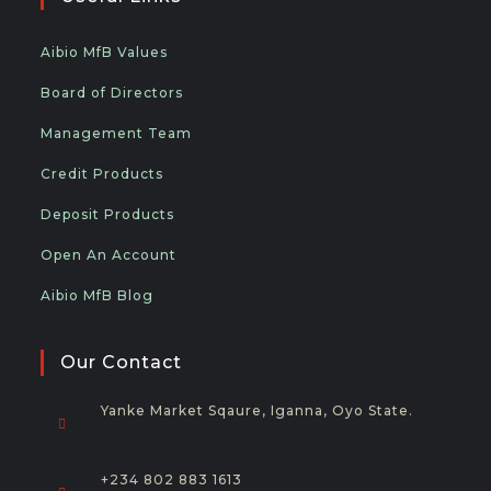
Aibio MfB Values
Board of Directors
Management Team
Credit Products
Deposit Products
Open An Account
Aibio MfB Blog
Our Contact
Yanke Market Sqaure, Iganna, Oyo State.
+234 802 883 1613