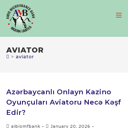
Skip
to
content
AVIATOR
>
aviator
Azərbaycanlı Onlayn Kazino
Oyunçuları Aviatoru Necə Kəşf
Edir?
Post
Post
aibiomfbank
January 20, 2026