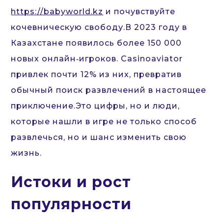
https://babyworld.kz
и почувствуйте
кочевническую свободу.В 2023 году в
Казахстане появилось более 150 000
новых онлайн‑игроков. Casinoaviator
привлек почти 12% из них, превратив
обычный поиск развлечений в настоящее
приключение.Это цифры, но и люди,
которые нашли в игре не только способ
развлечься, но и шанс изменить свою
жизнь.
Истоки и рост
популярности