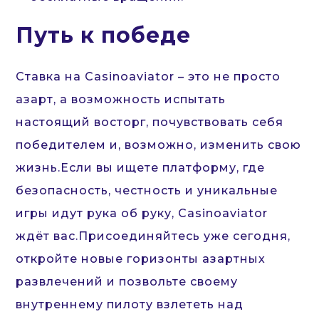
Путь к победе
Ставка на Casinoaviator – это не просто
азарт, а возможность испытать
настоящий восторг, почувствовать себя
победителем и, возможно, изменить свою
жизнь.Если вы ищете платформу, где
безопасность, честность и уникальные
игры идут рука об руку, Casinoaviator
ждёт вас.Присоединяйтесь уже сегодня,
откройте новые горизонты азартных
развлечений и позвольте своему
внутреннему пилоту взлететь над