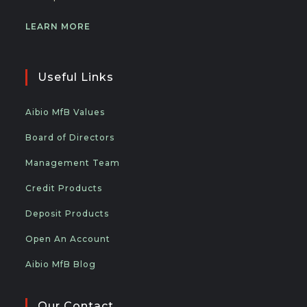
LEARN MORE
Useful Links
Aibio MfB Values
Board of Directors
Management Team
Credit Products
Deposit Products
Open An Account
Aibio MfB Blog
Our Contact