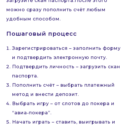
загрузите скан паспорта.После этого
можно сразу пополнить счёт любым
удобным способом.
Пошаговый процесс
Зарегистрироваться – заполнить форму
и подтвердить электронную почту.
Подтвердить личность – загрузить скан
паспорта.
Пополнить счёт – выбрать платежный
метод и внести депозит.
Выбрать игру – от слотов до покера и
“авиа‑покера”.
Начать играть – ставить, выигрывать и