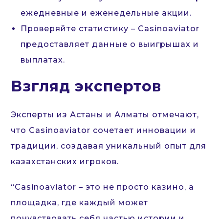
ежедневные и еженедельные акции.
Проверяйте статистику – Casinoaviator
предоставляет данные о выигрышах и
выплатах.
Взгляд экспертов
Эксперты из Астаны и Алматы отмечают,
что Casinoaviator сочетает инновации и
традиции, создавая уникальный опыт для
казахстанских игроков.
“Casinoaviator – это не просто казино, а
площадка, где каждый может
почувствовать себя частью истории и