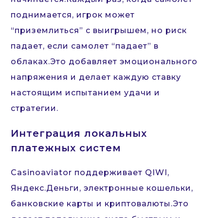
поднимается, игрок может
“приземлиться” с выигрышем, но риск
падает, если самолет “падает” в
облаках.Это добавляет эмоционального
напряжения и делает каждую ставку
настоящим испытанием удачи и
стратегии.
Интеграция локальных
платежных систем
Casinoaviator поддерживает QIWI,
Яндекс.Деньги, электронные кошельки,
банковские карты и криптовалюты.Это