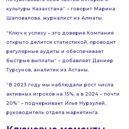
культуры Казахстана” – говорит Марина
Шаповалова, журналист из Алматы.
“Ключ к успеху – это доверие.Компания
открыто делится статистикой, проводит
регулярные аудиты и обеспечивает
быстрые выплаты” – добавляет Данияр
Турсунов, аналитик из Астаны.
“В 2023 году мы наблюдали рост числа
активных игроков на 15%, а в 2024 – почти
20%” – подчеркивает Илья Нурзулей,
руководитель отдела маркетинга.