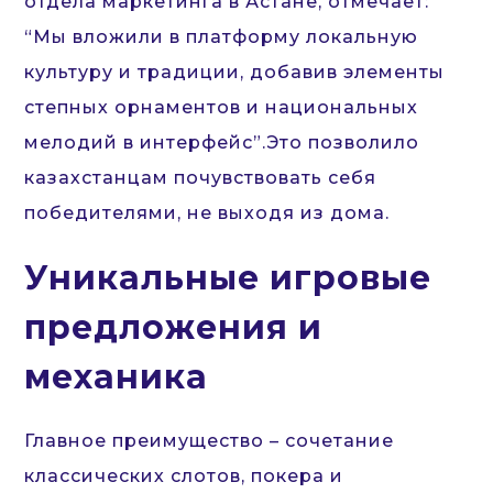
отдела маркетинга в Астане, отмечает:
“Мы вложили в платформу локальную
культуру и традиции, добавив элементы
степных орнаментов и национальных
мелодий в интерфейс”.Это позволило
казахстанцам почувствовать себя
победителями, не выходя из дома.
Уникальные игровые
предложения и
механика
Главное преимущество – сочетание
классических слотов, покера и