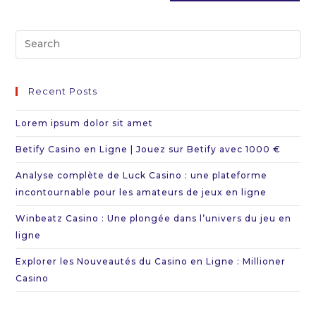
Pr
Es
to
Recent Posts
cl
th
Lorem ipsum dolor sit amet
se
Betify Casino en Ligne | Jouez sur Betify avec 1000 €
pa
Analyse complète de Luck Casino : une plateforme
incontournable pour les amateurs de jeux en ligne
Winbeatz Casino : Une plongée dans l’univers du jeu en
ligne
Explorer les Nouveautés du Casino en Ligne : Millioner
Casino