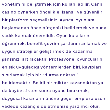
yönetimini geliştirmek için kullanılabilir. Canlı
casino oynarken öncelikle lisanslı ve güvenilir
bir platform seçmelisiniz. Ayrıca, oyunlara
başlamadan önce bütçenizi belirlemek ve buna
sadık kalmak önemlidir. Oyun kurallarını
öğrenmek, benefit çevrim şartlarını anlamak ve
uygun stratejiler geliştirmek de kazanma
şansınızı artıracaktır. Profesyonel oyuncuların
en sık uyguladığı yöntemlerden biri, kayıpları
sınırlamak için bir “durma noktası”
belirlemektir. Belirli bir miktar kazandıktan ya
da kaybettikten sonra oyunu bırakmak,
duygusal kararların önüne geçer empieza uzun
vadede kazanç elde etmenize yardımcı olur.