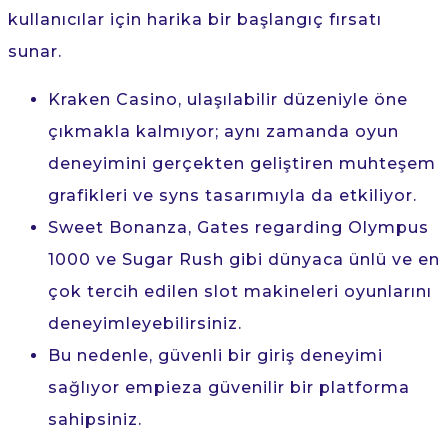
kullanıcılar için harika bir başlangıç fırsatı
sunar.
Kraken Casino, ulaşılabilir düzeniyle öne
çıkmakla kalmıyor; aynı zamanda oyun
deneyimini gerçekten geliştiren muhteşem
grafikleri ve syns tasarımıyla da etkiliyor.
Sweet Bonanza, Gates regarding Olympus
1000 ve Sugar Rush gibi dünyaca ünlü ve en
çok tercih edilen slot makineleri oyunlarını
deneyimleyebilirsiniz.
Bu nedenle, güvenli bir giriş deneyimi
sağlıyor empieza güvenilir bir platforma
sahipsiniz.