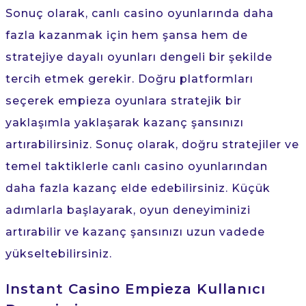
Sonuç olarak, canlı casino oyunlarında daha
fazla kazanmak için hem şansa hem de
stratejiye dayalı oyunları dengeli bir şekilde
tercih etmek gerekir. Doğru platformları
seçerek empieza oyunlara stratejik bir
yaklaşımla yaklaşarak kazanç şansınızı
artırabilirsiniz. Sonuç olarak, doğru stratejiler ve
temel taktiklerle canlı casino oyunlarından
daha fazla kazanç elde edebilirsiniz. Küçük
adımlarla başlayarak, oyun deneyiminizi
artırabilir ve kazanç şansınızı uzun vadede
yükseltebilirsiniz.
Instant Casino Empieza Kullanıcı