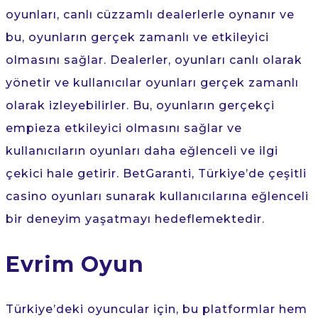
oyunları, canlı cüzzamlı dealerlerle oynanır ve
bu, oyunların gerçek zamanlı ve etkileyici
olmasını sağlar. Dealerler, oyunları canlı olarak
yönetir ve kullanıcılar oyunları gerçek zamanlı
olarak izleyebilirler. Bu, oyunların gerçekçi
empieza etkileyici olmasını sağlar ve
kullanıcıların oyunları daha eğlenceli ve ilgi
çekici hale getirir. BetGaranti, Türkiye’de çeşitli
casino oyunları sunarak kullanıcılarına eğlenceli
bir deneyim yaşatmayı hedeflemektedir.
Evrim Oyun
Türkiye’deki oyuncular için, bu platformlar hem