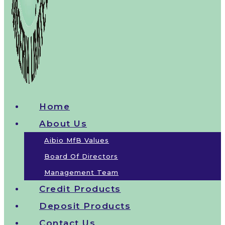
Home
About Us
Aibio MfB Values
Board Of Directors
Management Team
Credit Products
Deposit Products
Contact Us