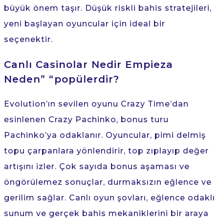
büyük önem taşır. Düşük riskli bahis stratejileri,
yeni başlayan oyuncular için ideal bir
seçenektir.
Canlı Casinolar Nedir Empieza
Neden” “popülerdir?
Evolution’ın sevilen oyunu Crazy Time’dan
esinlenen Crazy Pachinko, bonus turu
Pachinko’ya odaklanır. Oyuncular, pimi delmiş
topu çarpanlara yönlendirir, top zıplayıp değer
artışını izler. Çok sayıda bonus aşaması ve
öngörülemez sonuçlar, durmaksızın eğlence ve
gerilim sağlar. Canlı oyun şovları, eğlence odaklı
sunum ve gerçek bahis mekaniklerini bir araya