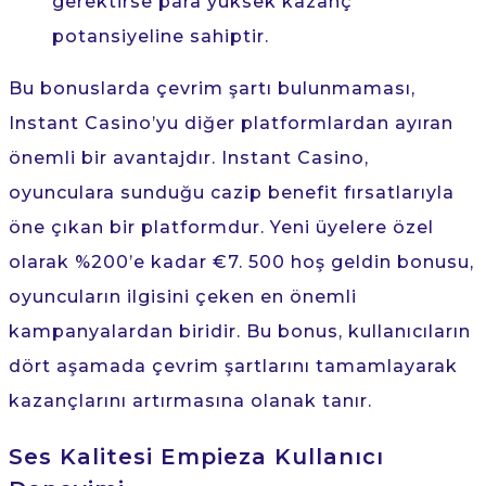
gerektirse para yüksek kazanç
potansiyeline sahiptir.
Bu bonuslarda çevrim şartı bulunmaması,
Instant Casino’yu diğer platformlardan ayıran
önemli bir avantajdır. Instant Casino,
oyunculara sunduğu cazip benefit fırsatlarıyla
öne çıkan bir platformdur. Yeni üyelere özel
olarak %200’e kadar €7. 500 hoş geldin bonusu,
oyuncuların ilgisini çeken en önemli
kampanyalardan biridir. Bu bonus, kullanıcıların
dört aşamada çevrim şartlarını tamamlayarak
kazançlarını artırmasına olanak tanır.
Ses Kalitesi Empieza Kullanıcı