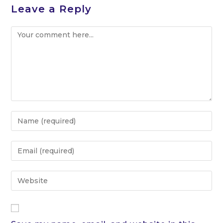
Leave a Reply
Comment
Enter
your
name
Enter
or
your
username
email
Enter
to
address
your
comment
to
website
comment
URL