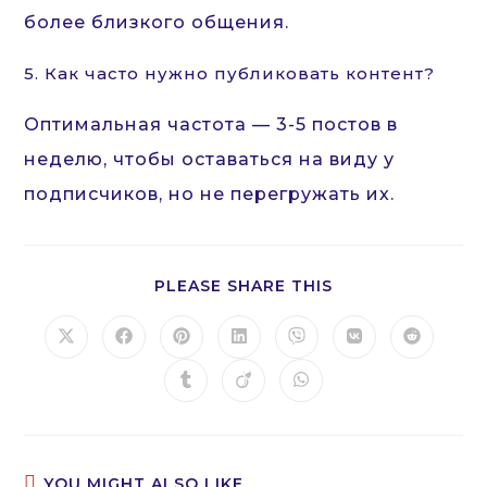
более близкого общения.
5. Как часто нужно публиковать контент?
Оптимальная частота — 3-5 постов в
неделю, чтобы оставаться на виду у
подписчиков, но не перегружать их.
SHARE
PLEASE SHARE THIS
THIS
CONTENT
Opens
Opens
Opens
Opens
Opens
Opens
Opens
in
in
in
in
in
in
in
a
a
a
a
a
a
a
Opens
Opens
Opens
new
new
new
new
new
new
new
in
in
in
window
window
window
window
window
window
window
a
a
a
new
new
new
window
window
window
YOU MIGHT ALSO LIKE