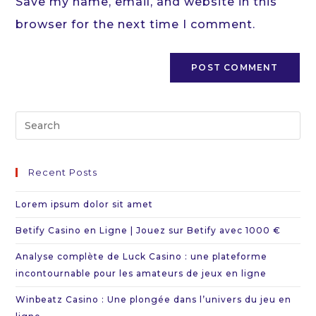
Save my name, email, and website in this
(optional)
browser for the next time I comment.
Pr
Es
to
Recent Posts
cl
th
Lorem ipsum dolor sit amet
se
Betify Casino en Ligne | Jouez sur Betify avec 1000 €
pa
Analyse complète de Luck Casino : une plateforme
incontournable pour les amateurs de jeux en ligne
Winbeatz Casino : Une plongée dans l’univers du jeu en