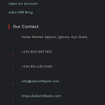
Open An Account
Aibio MfB Blog
Our Contact
Yanke Market Sqaure, Iganna, Oyo State.
+234 802 883 1613
+234 814 435 5060
Opens
info@aibiomfbank.com
in
your
application
https://aibiomfbank.com