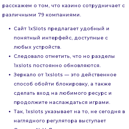
расскажем о том, что казино сотрудничает с
различными 79 компаниями.
Сайт 1xSlots предлагает удобный и
понятный интерфейс, доступные с
любых устройств.
Следовало отметить, что но разделы
1xslots постоянно обновляются.
Зеркало от 1xslots — это действенное
способ обойти блокировку, а также
сделать вход на любимого ресурс и
продолжите наслаждаться играми.
Так, 1xslots указывает на то, не сегодня в
наглядного регулятора выступает