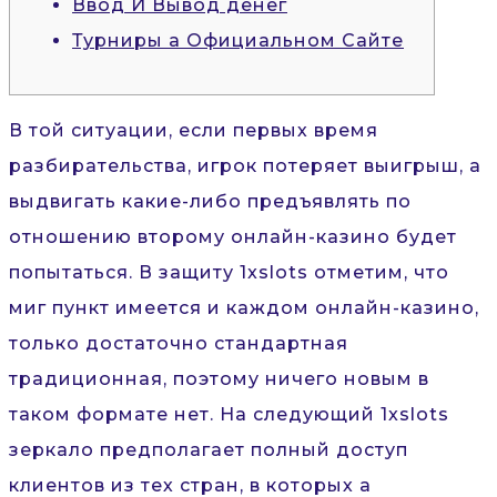
Ввод И Вывод денег
Турниры а Официальном Сайте
В той ситуации, если первых время
разбирательства, игрок потеряет выигрыш, а
выдвигать какие-либо предъявлять по
отношению второму онлайн-казино будет
попытаться. В защиту 1xslots отметим, что
миг пункт имеется и каждом онлайн-казино,
только достаточно стандартная
традиционная, поэтому ничего новым в
таком формате нет. На следующий 1xslots
зеркало предполагает полный доступ
клиентов из тех стран, в которых а