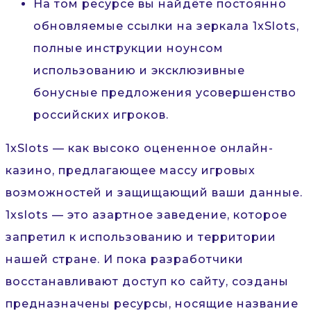
На том ресурсе вы найдёте постоянно
обновляемые ссылки на зеркала 1xSlots,
полные инструкции ноунсом
использованию и эксклюзивные
бонусные предложения усовершенство
российских игроков.
1xSlots — как высоко оцененное онлайн-
казино, предлагающее массу игровых
возможностей и защищающий ваши данные.
1xslots — это азартное заведение, которое
запретил к использованию и территории
нашей стране. И пока разработчики
восстанавливают доступ ко сайту, созданы
предназначены ресурсы, носящие название