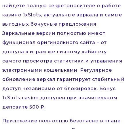
найдете полную секретоносителе о работе
казино 1xSlots, актуальные зеркала и самые
выгодных бонусные предложения.
Зеркальные версии полностью имеют
функционал оригинального сайта – от
доступа к играм же личному кабинету
самого просмотра статистики и управления
электронными кошельками. Регулярное
обновление зеркал гарантирует стабильный
доступ независимо от блокировок. Бонус
1xSlots casino доступен при значительном
депозите 500 ₽.
Приложение полностью безопасно в плане