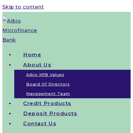
Skip to content
Home
About Us
Aibio MfB Values
Board Of Directors
Management Team
Credit Products
Deposit Products
Contact Us