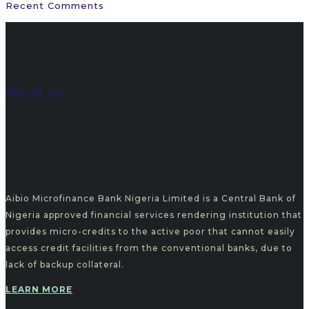
Recent Comments
About Us
Aibio Microfinance Bank Nigeria Limited is a Central Bank of
Nigeria approved financial services rendering institution that
provides micro-credits to the active poor that cannot easily
access credit facilities from the conventional banks, due to
lack of backup collateral.
LEARN MORE