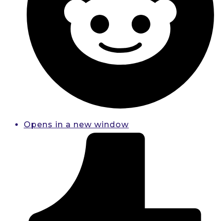
Opens in a new window