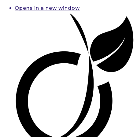
Opens in a new window