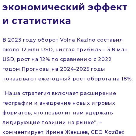
экономический эффект
и статистика
В 2023 году оборот Volna Kazino составил
около 12 млн USD, чистая прибыль – 3,8 млн
USD, рост на 12% по сравнению с 2022
годом.Прогнозы на 2024-2025 годы
показывают ежегодный рост оборота на 18%.
“Наша стратегия включает расширение
географии и внедрение новых игровых
форматов, что позволит нам удержать
лидирующие позиции на рынке”, –
комментирует Ирина Жакшев, CEO
KazBet