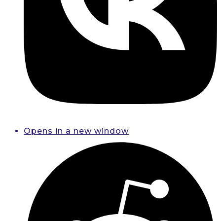
Opens in a new window