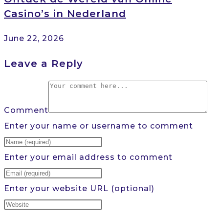
Casino’s in Nederland
June 22, 2026
Leave a Reply
Comment
Enter your name or username to comment
Enter your email address to comment
Enter your website URL (optional)