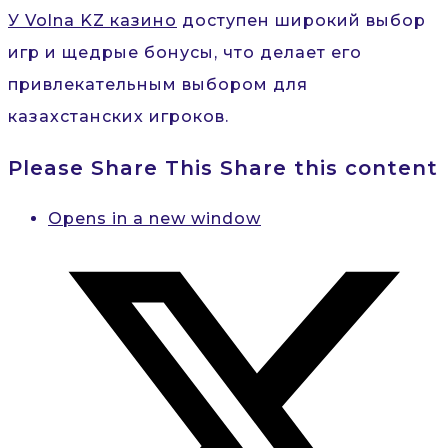
У Volna KZ казино
доступен широкий выбор
игр и щедрые бонусы, что делает его
привлекательным выбором для
казахстанских игроков.
Please Share This
Share this content
Opens in a new window