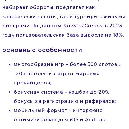
набирает обороты, предлагая как
классические слоты, так и турниры с живыми
дилерами.По данным
KazStatGames
, в 2023
году пользовательская база выросла на 18%.
основные особенности
многообразие игр – более 500 слотов и
120 настольных игр от мировых
провайдеров;
бонусная система – кэшбэк до 20%,
бонусы за регистрацию и рефералов;
мобильный формат – интерфейс
оптимизирован для iOS и Android.