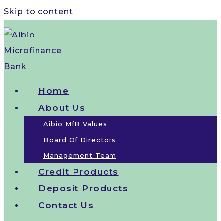
Skip to content
Home
About Us
Aibio MfB Values
Board Of Directors
Management Team
Credit Products
Deposit Products
Contact Us