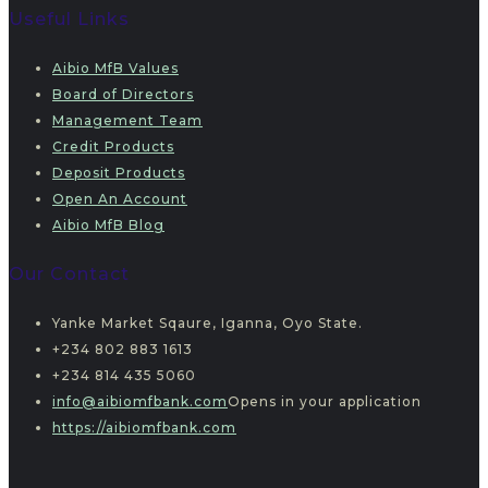
Useful Links
Aibio MfB Values
Board of Directors
Management Team
Credit Products
Deposit Products
Open An Account
Aibio MfB Blog
Our Contact
Yanke Market Sqaure, Iganna, Oyo State.
+234 802 883 1613
+234 814 435 5060
info@aibiomfbank.com
Opens in your application
https://aibiomfbank.com