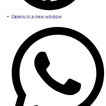
Opens in a new window