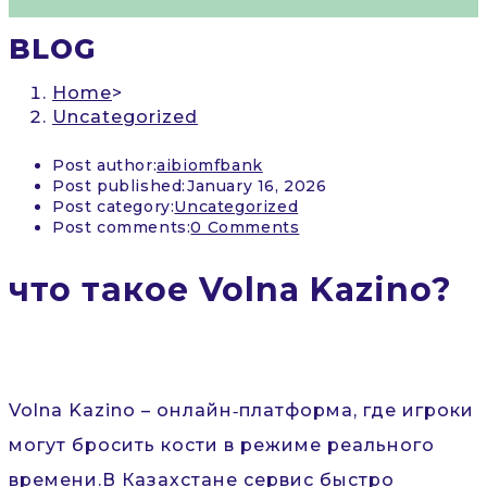
BLOG
Home
>
Uncategorized
Post author:
aibiomfbank
Post published:
January 16, 2026
Post category:
Uncategorized
Post comments:
0 Comments
что такое Volna Kazino?
Volna Kazino – онлайн‑платформа, где игроки
могут бросить кости в режиме реального
времени.В Казахстане сервис быстро