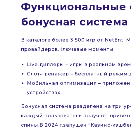
Функциональные 
бонусная система
В каталоге более 3 500 игр от NetEnt, M
провайдеров.Ключевые моменты:
Live‑диллеры – игры в реальном вр
Слот‑тренажер – бесплатный режим 
Мобильная оптимизация – приложени
устройствах.
Бонусная система разделена на три уро
каждый пользователь получает приветс
спины.В 2024 г.запущен “Казино‑кэшбек