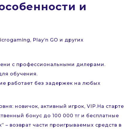
особенности и
icrogaming, Play’n GO и других
емени с профессиональными дилерами.
для обучения.
е работает без задержек на любых
вня: новичок, активный игрок, VIP.На старте
твенный бонус до 100 000 тг и бесплатные
” – возврат части проигрываемых средств в