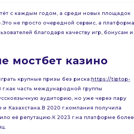
тёт с каждым годом, а среди новых площадок
.Это не просто очередной сервис, а платформа
ьзователей благодаря качеству игр, бонусам и
ие мостбет казино
играть крупные призы без риска:
https://tiptop-
18 г.как часть международной группы
усскоязычную аудиторию, но уже через пару
ле и Казахстана.В 2020 г.компания получила
пило её репутацию.К 2023 г.на платформе более
яц.