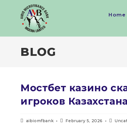
Skip
to
Home
content
BLOG
Мостбет казино ск
игроков Казахстан
Post
Post
Post
aibiomfbank
February 5, 2026
Unca
author:
published:
category