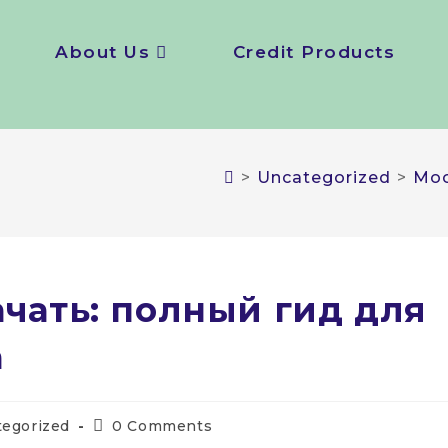
About Us
Credit Products
>
Uncategorized
>
Мос
ачать: полный гид для
а
Post
tegorized
0 Comments
:
comments: